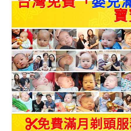
台灣免費「
嬰兒
寶
免費滿月剃頭服務