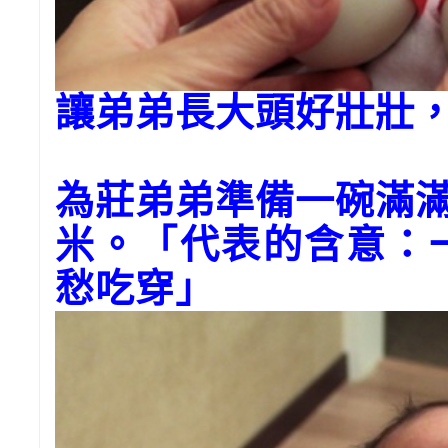
讓弟弟長大頭好壯壯
為莊弟弟準備一碗滿
米。「代表的含意：
愁吃穿」