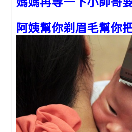
媽媽再等一下小帥哥要
阿姨幫你剃眉毛幫你把