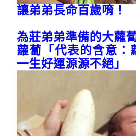
讓弟弟長命百歲唷！
為莊弟弟準備的大蘿
蘿蔔「代表的含意：
一生好運源源不絕」