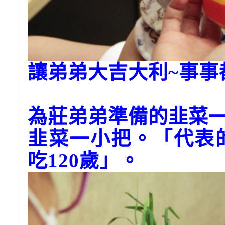
讓弟弟大吉大利~事事
為莊弟弟準備的韭菜
韭菜一小把。「代表
吃120歲」。