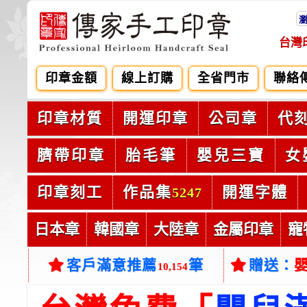
台灣
印章金額
線上訂購
全省門市
聯絡
印章材質
開運印章
公司章
代
臍帶印章
胎毛筆
嬰兒三寶
女
印章刻工
作品集
開運字體
5247
日本章
韓國章
大陸章
金屬印章
寵
客戶滿意推薦
筆
贈送：
10,154