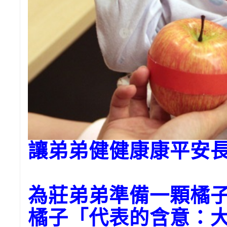
讓弟弟健健康康平安
為莊弟弟準備一顆橘
橘子「代表的含意：