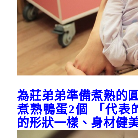
為莊弟弟準備煮熟的
煮熟鴨蛋2個 「代
的形狀一樣、身材健