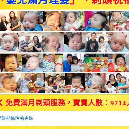
「
嬰兒滿月理髮
」、剃頭祝
免費滿月剃頭服務，寶寶人數：9714
理髮祝福活動專區