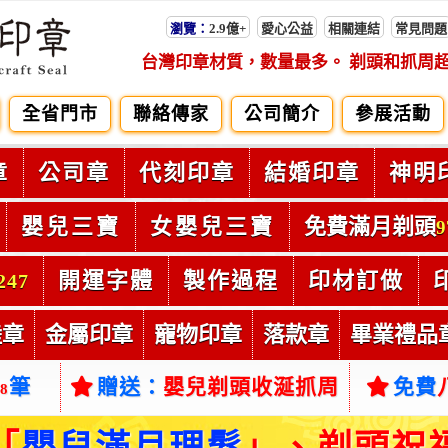
瀏覽：
2.9億+
愛心公益
相關連結
常見問題
台灣印章材質，數量最多。 剃頭和抓周
全省門市
聯絡傳家
公司簡介
參展活動
章
公司章
代刻印章
結婚印章
神明
嬰兒三寶
女嬰兒三寶
免費滿月剃頭
9
開運字體
製作過程
印材訂做
247
陸章
金屬印章
寵物印章
落款章
畢業禮品
筆
贈送：
嬰兒剃頭收涎抓周
免費
38