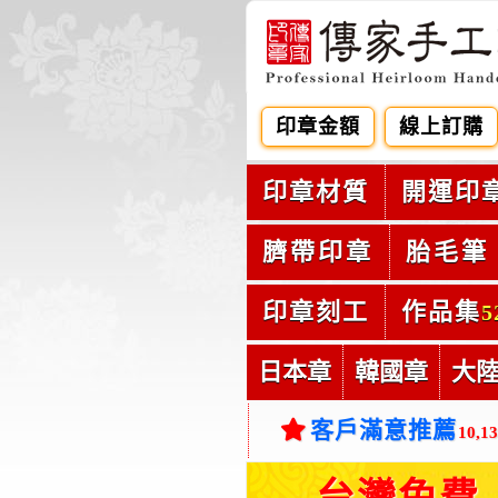
印章金額
線上訂購
印章材質
開運印
臍帶印章
胎毛筆
印章刻工
作品集
5
日本章
韓國章
大
客戶滿意推薦
10,1