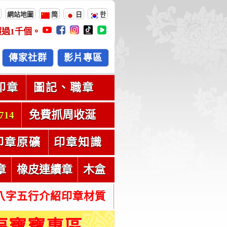
網站地圖
简
日
한
超過
1千
個。
傳家社群
影片專區
印章
圖記、職章
免費抓周收涎
714
印章原礦
印章知識
章
橡皮連續章
木盒
八字五行介紹印章材質