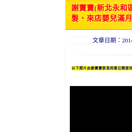
謝寶寶(新北永和
髮、來店嬰兒滿月理
文章日期：2014-1
以下照片由謝
寶寶
家長同意公開使