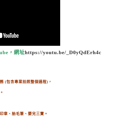
ube，網址
https://youtu.be/_D0yQdErh4c
務
(
包含專業拍照整個過程
)
，
。
印章、胎毛筆、嬰兒三寶。