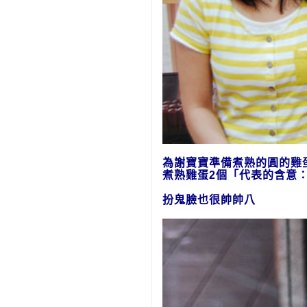
為謝寶寶準備
煮熟的
圓的
煮熟雞蛋2個「代表的含意
扮鬼臉也很帥帥八