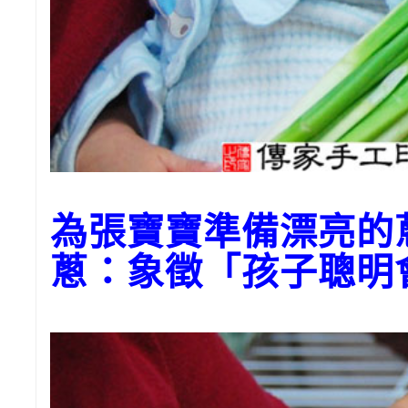
為張寶寶準備漂亮
蔥：象徵「孩子聰明