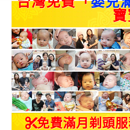
台灣免費「
嬰兒
寶
免費滿月剃頭服務