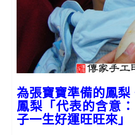
為張寶寶準備的鳳梨
鳳梨「代表的含意：
子一生好運旺旺來」