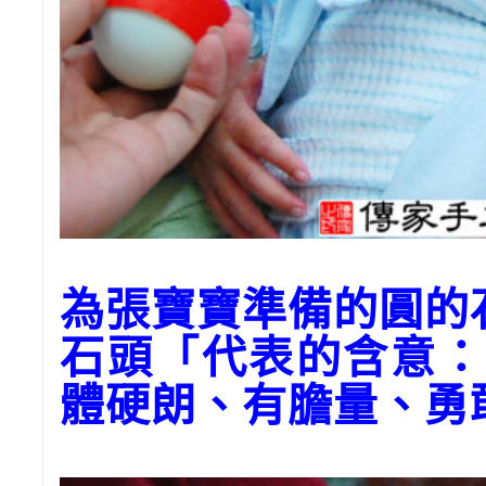
為張寶寶準備的圓的
石頭「代表的含意：
體硬朗、有膽量、勇