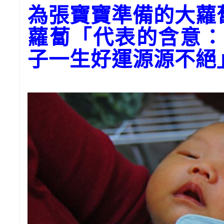
為張寶寶準備的大蘿
蘿蔔「代表的含意：
子一生好運源源不絕