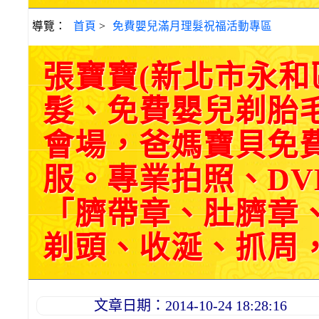
導覽：
首頁
>
免費嬰兒滿月理髮祝福活動專區
張寶寶(新北市永
髮、免費嬰兒剃胎
會場，爸媽寶貝免
服。專業拍照、DV
「臍帶章、肚臍章
剃頭、收涎、抓周，三選
文章日期：2014-10-24 18:28:16