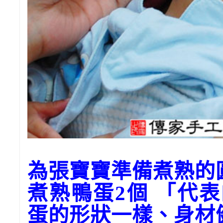
為張寶寶準備煮熟的
煮熟鴨蛋2個 「代
蛋的形狀一樣、身材