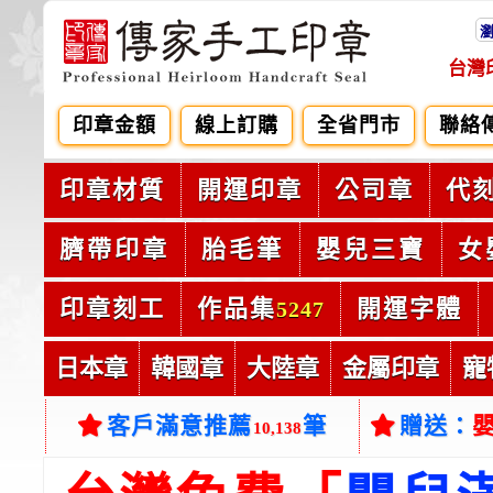
台灣
印章金額
線上訂購
全省門市
聯絡
印章材質
開運印章
公司章
代
臍帶印章
胎毛筆
嬰兒三寶
女
印章刻工
作品集
開運字體
5247
日本章
韓國章
大陸章
金屬印章
寵
客戶滿意推薦
筆
贈送：
10,138