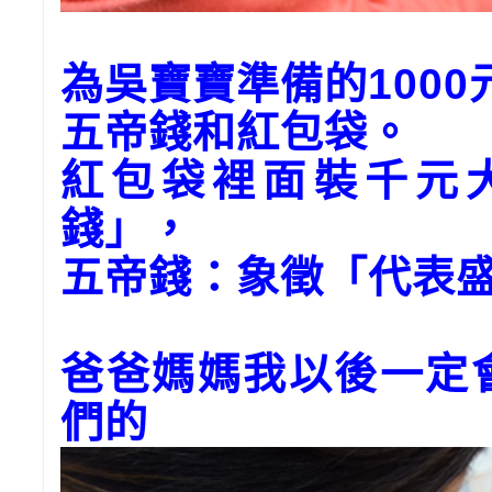
為
吳寶寶
準備的
1000
五帝錢和紅包袋。
紅包袋裡面裝千元
錢」，
五帝錢：象徵「代表
爸爸媽媽我以後一定
們的