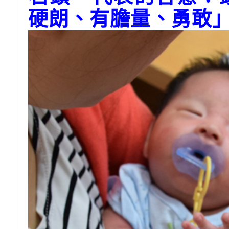
硬朗、有膽量、勇敢