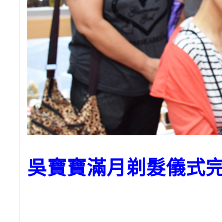
吳寶寶
滿月剃髮儀式