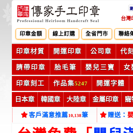
台灣
印章金額
線上訂購
全省門市
聯絡
印章材質
開運印章
公司章
代
臍帶印章
胎毛筆
嬰兒三寶
女
印章刻工
作品集
開運字體
5247
日本章
韓國章
大陸章
金屬印章
寵
客戶滿意推薦
筆
贈送：
10,138