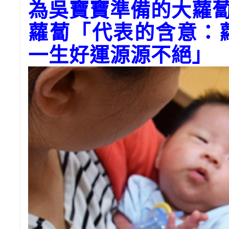
為
吳寶寶
準備的大蘿
蘿蔔「代表的含意：
一生好運源源不絕」