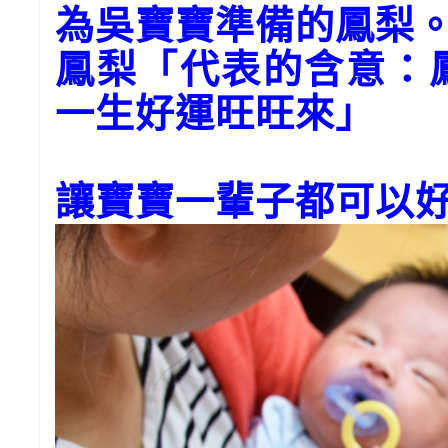
為
吳寶寶
準備的鳳梨
鳳梨「代表的含意：
一生好運旺旺來」
讓寶寶一輩子都可以