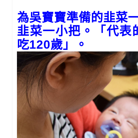
為
吳寶寶
準備的韭菜
韭菜一小把。「代表
吃
120
歲」。