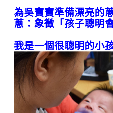
為
吳寶寶
準備漂亮的
蔥：象徵「孩子聰明
我是一個很聰明的小