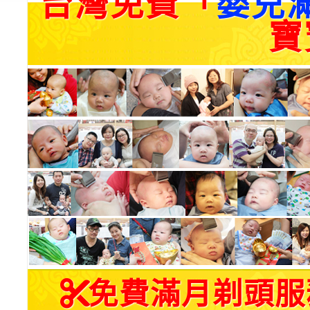
台灣免費「
嬰兒
寶
免費滿月剃頭服務