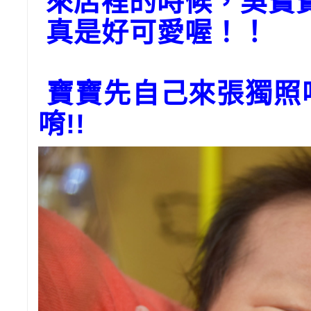
來店裡的時候，吳寶
！
真是好可愛喔！
寶寶先自己來張獨照
唷
!!