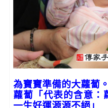
為寶寶準備的大蘿蔔
蘿蔔「代表的含意：
一生好運源源不絕」