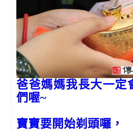
爸爸媽媽我長大一定
們喔~
寶寶要開始剃頭囉，