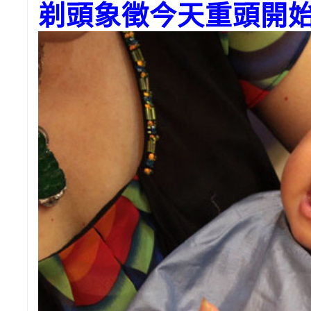
剃頭象徵今天重頭開