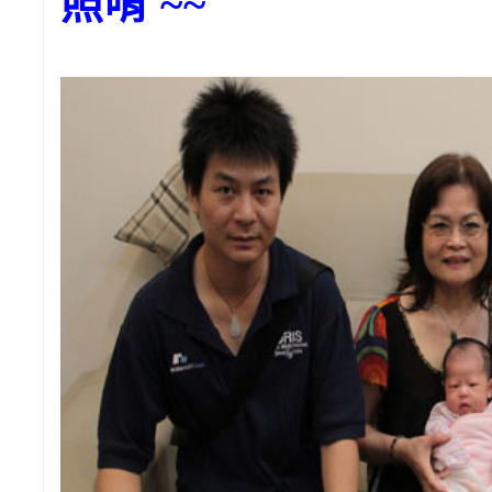
照唷 ~~