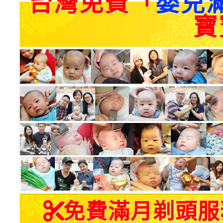
台灣免費「
嬰兒
寶
免費滿月剃頭服務