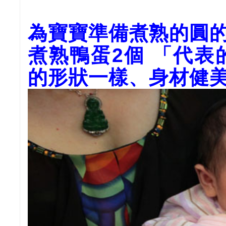
為寶寶準備煮熟的圓
煮熟鴨蛋2個 「代
的形狀一樣、身材健美