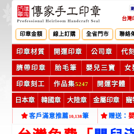
台灣
印章金額
線上訂購
全省門市
聯絡
印章材質
開運印章
公司章
代
臍帶印章
胎毛筆
嬰兒三寶
女
印章刻工
作品集
開運字體
5247
日本章
韓國章
大陸章
金屬印章
寵
客戶滿意推薦
筆
贈送：
10,138