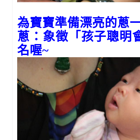
為寶寶準備漂亮的蔥
蔥：象徵「孩子聰明
名喔~