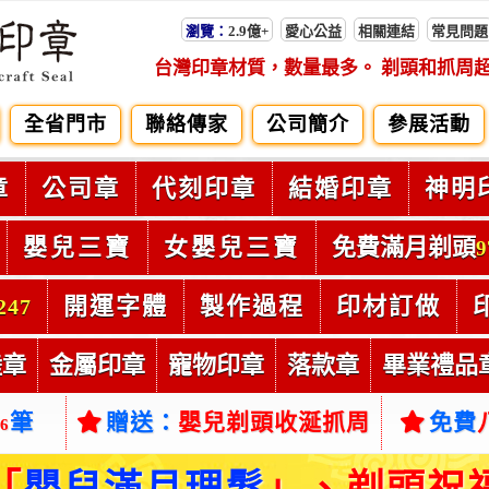
瀏覽：
2.9億+
愛心公益
相關連結
常見問題
台灣印章材質，數量最多。 剃頭和抓周
全省門市
聯絡傳家
公司簡介
參展活動
章
公司章
代刻印章
結婚印章
神明
嬰兒三寶
女嬰兒三寶
免費滿月剃頭
9
開運字體
製作過程
印材訂做
247
陸章
金屬印章
寵物印章
落款章
畢業禮品
筆
贈送：
嬰兒剃頭收涎抓周
免費
66