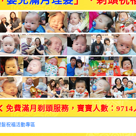
「
嬰兒滿月理髮
」、剃頭祝
免費滿月剃頭服務，寶寶人數：9714
理髮祝福活動專區