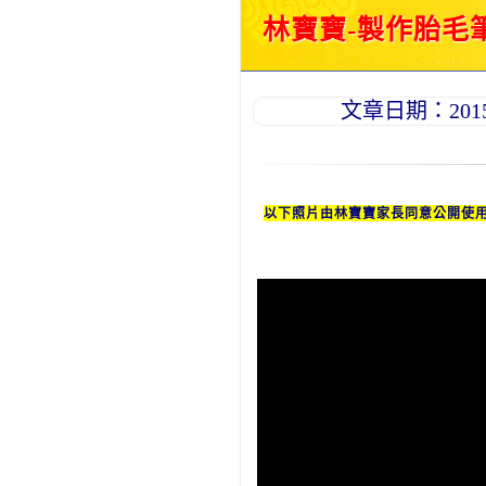
林寶寶-製作胎毛筆
文章日期：2015-0
以下照片由林
寶寶
家長同意公開使