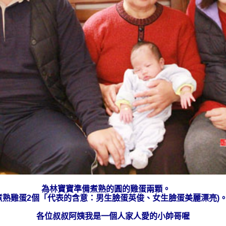
為林寶寶準備
煮熟的
圓的雞蛋兩顆。
煮熟雞蛋2個「代表的含意：男生臉蛋英俊、女生臉蛋美麗漂亮)
各位叔叔阿姨我是一個人家人愛的小帥哥喔