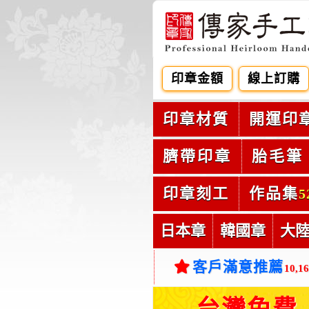
印章金額
線上訂購
印章材質
開運印
臍帶印章
胎毛筆
印章刻工
作品集
5
日本章
韓國章
大
客戶滿意推薦
10,1