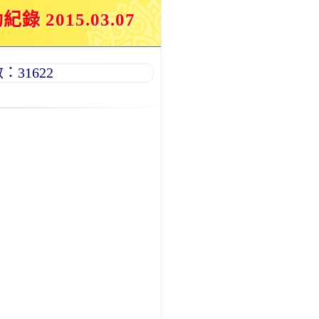
015.03.07
31622