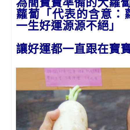
為
簡
寶寶準備的大
蘿
蘿蔔「代表的含意：
一生好運源源不絕」
讓好運都一直跟在寶