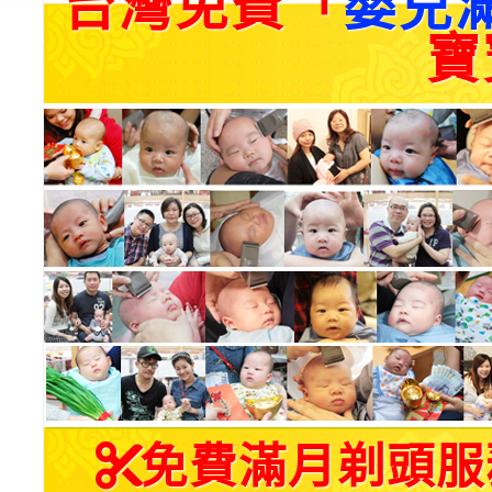
台灣免費「
嬰兒
寶
免費滿月剃頭服務