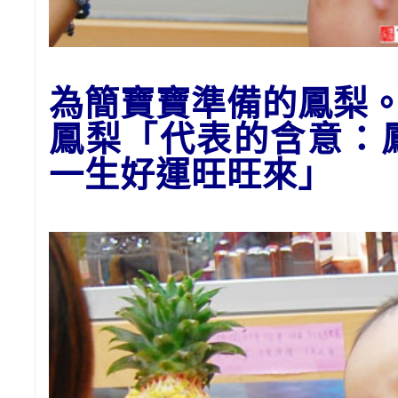
為
簡
寶寶準備的
鳳梨
鳳梨「代表的含意：
一生好運
旺旺來
」