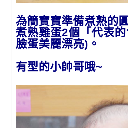
為簡寶寶準備
煮熟的
煮熟雞蛋2個「代表
臉蛋美麗漂亮)。
有型的小帥哥哦~