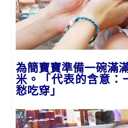
為
簡
寶寶
準備一碗滿
米。「代表的含意：
愁吃穿」