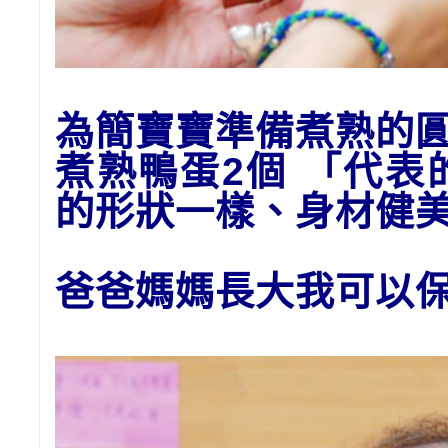
為
簡
寶寶準備
煮熟的
煮熟鴨蛋2個 「代
的形狀一樣、身材健
爸爸媽媽長大我可以