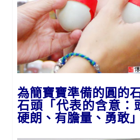
為簡寶寶準備的
圓的
石頭
「代表的含意：
硬朗、有膽量、勇敢