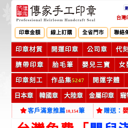
台灣
印章金額
線上訂購
全省門市
聯絡
印章材質
開運印章
公司章
代
臍帶印章
胎毛筆
嬰兒三寶
女
印章刻工
作品集
開運字體
5247
日本章
韓國章
大陸章
金屬印章
寵
客戶滿意推薦
筆
贈送：
10,154