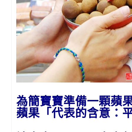
為
簡
寶寶準備一顆蘋
蘋果「代表的含意：