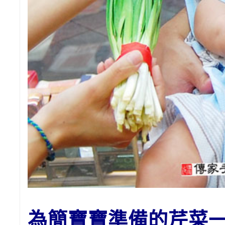
為
簡
寶寶準備的
芹菜