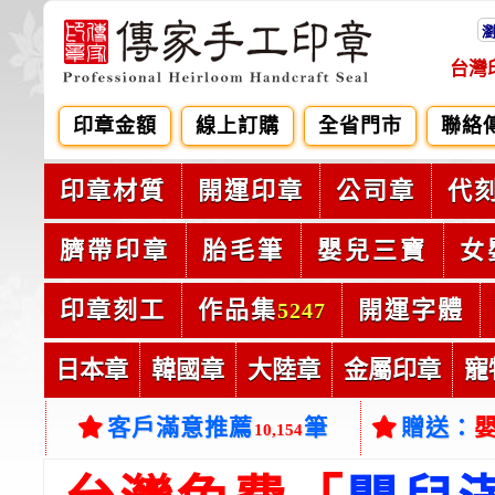
台灣
印章金額
線上訂購
全省門市
聯絡
印章材質
開運印章
公司章
代
臍帶印章
胎毛筆
嬰兒三寶
女
印章刻工
作品集
開運字體
5247
日本章
韓國章
大陸章
金屬印章
寵
客戶滿意推薦
筆
贈送：
10,154