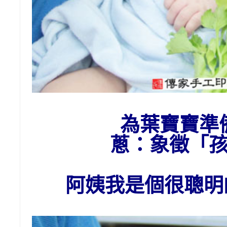
為葉
寶寶準
蔥：象徵「
阿姨我是個很聰明