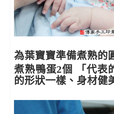
為葉寶寶準備煮熟的
煮熟鴨蛋2個 「代
的形狀一樣、身材健美