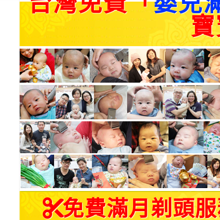
台灣免費「
嬰兒
寶
免費滿月剃頭服務