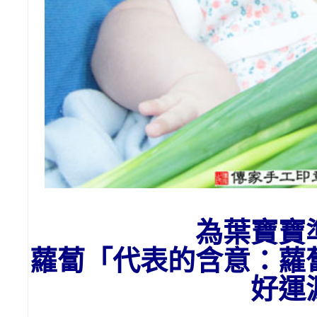
為葉寶寶
蘿蔔「代表的含意：
蘿
好運