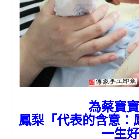
為蔡寶
鳳梨「代表的含意：
一生