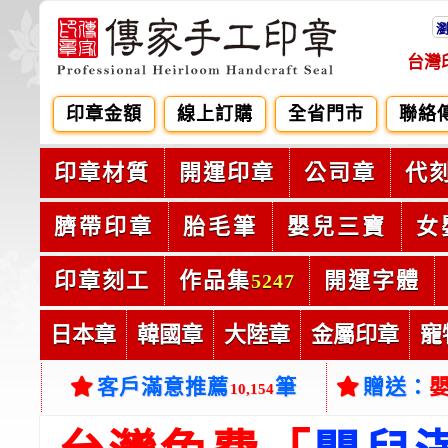
台灣
印章金額
線上訂購
全省門市
聯絡
印章材質
開運印章
公司章
代
臍帶印章
胎毛筆
嬰兒三寶
女
印章刻工
作品集
開運字體
5247
日本章
韓國章
大陸章
金屬印章
寵
客戶滿意推薦
筆
贈送：
10,154