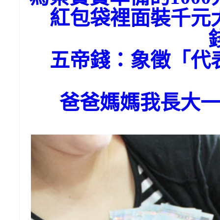
紅包袋裡面裝千元
五帝錢：象徵「代
爸爸媽媽我長大