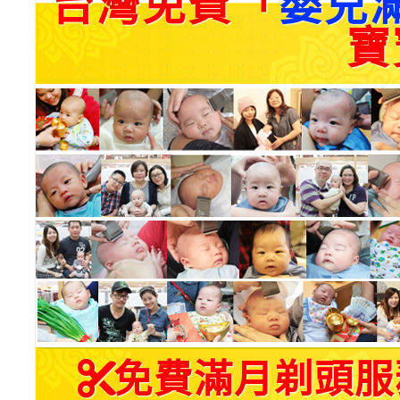
台灣免費「
嬰兒
寶
免費滿月剃頭服務