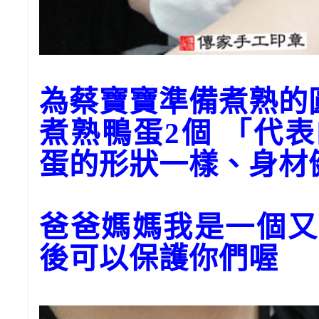
為蔡寶寶準備煮熟
煮熟鴨蛋2個 「代
蛋的形狀一樣、身材
爸爸媽媽我是一個又
後可以保護你們喔