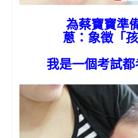
為蔡寶寶準
蔥：象徵「
我是一個考試都