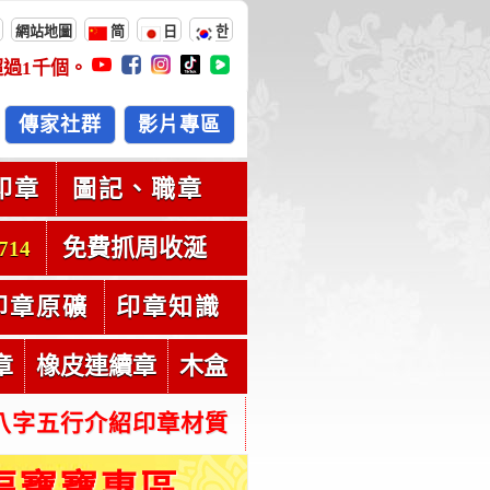
網站地圖
简
日
한
超過
1千
個。
傳家社群
影片專區
印章
圖記、職章
免費抓周收涎
714
印章原礦
印章知識
章
橡皮連續章
木盒
八字五行介紹印章材質