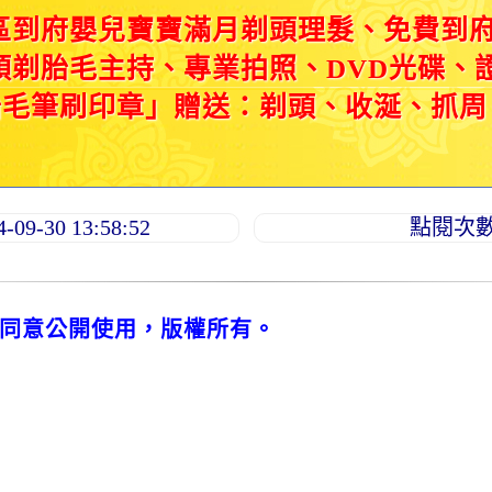
區到府嬰兒寶寶滿月剃頭理髮、免費到
頭剃胎毛主持、專業拍照、DVD光碟、
胎毛筆刷印章」贈送：剃頭、收涎、抓周
9-30 13:58:52
點閱次數：
同意公開使用，版權所有。