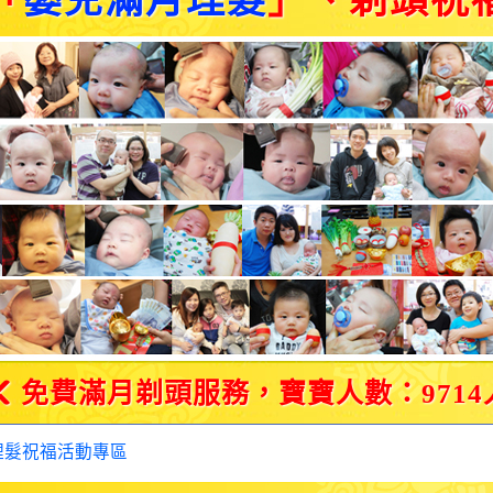
「
嬰兒滿月理髮
」、剃頭祝
免費滿月剃頭服務，寶寶人數：9714
理髮祝福活動專區