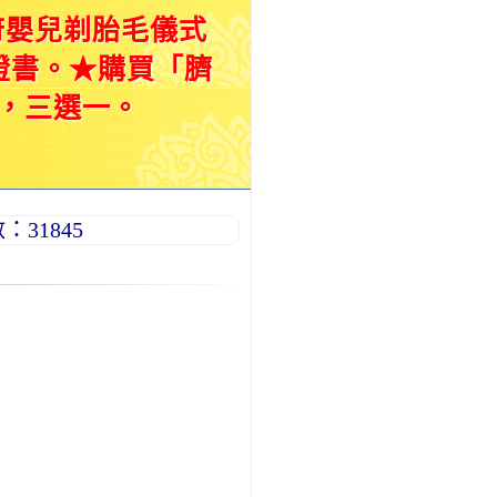
府嬰兒剃胎毛儀式
證書。★購買「臍
，三選一。
31845