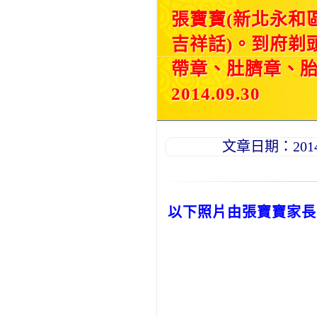
張寶寶(新北永和
吉祥話)。到府剃
帶章、肚臍章、
2014.09.30
文章日期：2014-0
以下照片由張寶寶家長