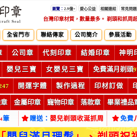
瀏覽：
2.9億+
愛心公益
相關連結
常見問題
台灣印章材質，數量最多。 剃頭和抓周
全省門市
聯絡傳家
公司簡介
參展活動
章
公司章
代刻印章
結婚印章
神明
嬰兒三寶
女嬰兒三寶
免費滿月剃頭
9
開運字體
製作過程
印材訂做
247
陸章
金屬印章
寵物印章
落款章
畢業禮品
筆
贈送：
嬰兒剃頭收涎抓周
免費
54