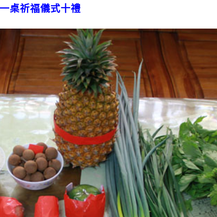
一桌祈福儀式十禮