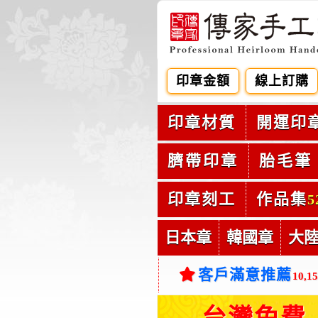
印章金額
線上訂購
印章材質
開運印
臍帶印章
胎毛筆
印章刻工
作品集
5
日本章
韓國章
大
客戶滿意推薦
10,1