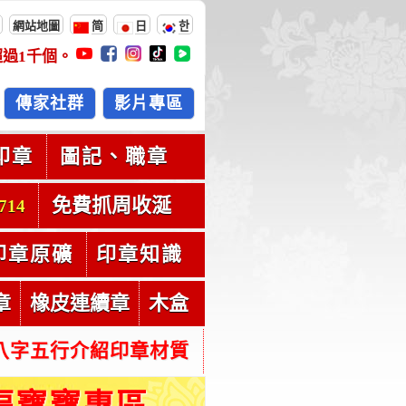
網站地圖
简
日
한
超過
1千
個。
傳家社群
影片專區
印章
圖記、職章
免費抓周收涎
714
印章原礦
印章知識
章
橡皮連續章
木盒
八字五行介紹印章材質