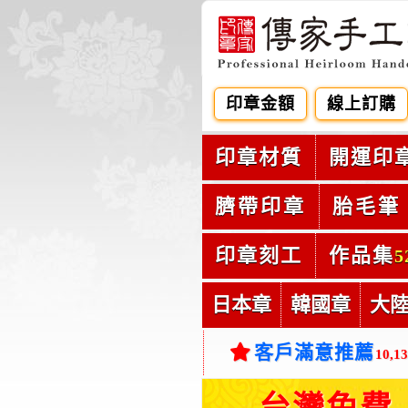
印章金額
線上訂購
印章材質
開運印
臍帶印章
胎毛筆
印章刻工
作品集
5
日本章
韓國章
大
客戶滿意推薦
10,1