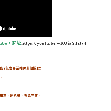
ube，網址
https://youtu.be/wRQiaY1ztv4
務
(
包含專業拍照整個過程
)
，
。
印章、胎毛筆、嬰兒三寶。