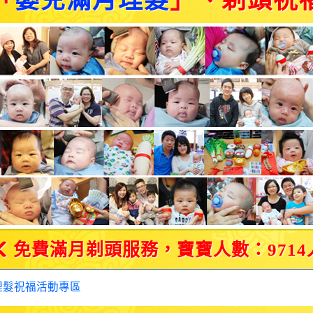
「
嬰兒滿月理髮
」、剃頭祝
免費滿月剃頭服務，寶寶人數：9714
理髮祝福活動專區