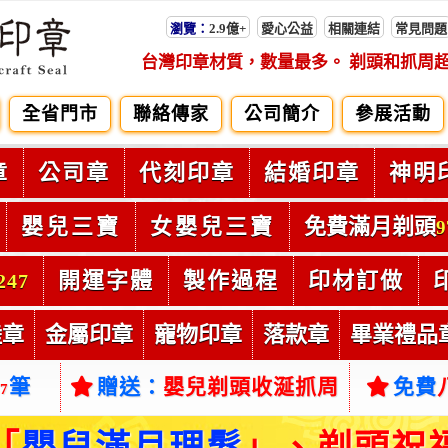
瀏覽：
2.9億+
愛心公益
相關連結
常見問題
台灣印章材質，數量最多。 剃頭和抓周
全省門市
聯絡傳家
公司簡介
參展活動
章
公司章
代刻印章
結婚印章
神明
嬰兒三寶
女嬰兒三寶
免費滿月剃頭
9
開運字體
製作過程
印材訂做
247
陸章
金屬印章
寵物印章
落款章
畢業禮品
筆
贈送：
嬰兒剃頭收涎抓周
免費
37