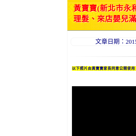
黃寶寶(新北市永
理髮、來店嬰兒滿月
文章日期：2015-0
以下照片由黃
寶寶
家長同意公開使用