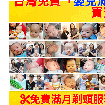
台灣免費「
嬰兒
寶
免費滿月剃頭服務