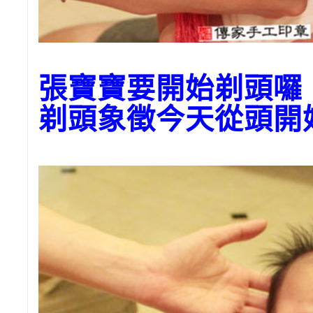
張寶寶要開始剃頭
剃頭象徵今天從頭