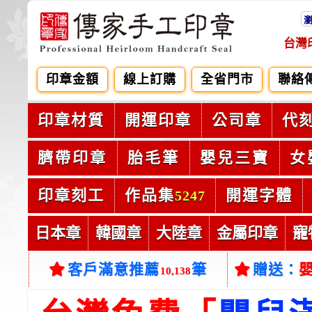
台灣
印章金額
線上訂購
全省門市
聯絡
印章材質
開運印章
公司章
代
臍帶印章
胎毛筆
嬰兒三寶
女
印章刻工
作品集
開運字體
5247
日本章
韓國章
大陸章
金屬印章
寵
客戶滿意推薦
筆
贈送：
10,138