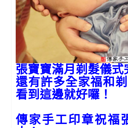
張寶寶滿月剃髮儀式
還有許多全家福和剃
看到這邊就好囉！
傳家手工印章祝福