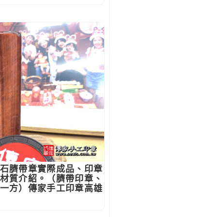
石臍帶章實際成品、印章
材質介紹。（臍帶印章、
一方）傳家手工印章高雄