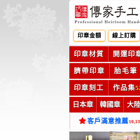
印章金額
線上訂購
印章材質
開運印
臍帶印章
胎毛筆
印章刻工
作品集
5
日本章
韓國章
大
客戶滿意推薦
10,1