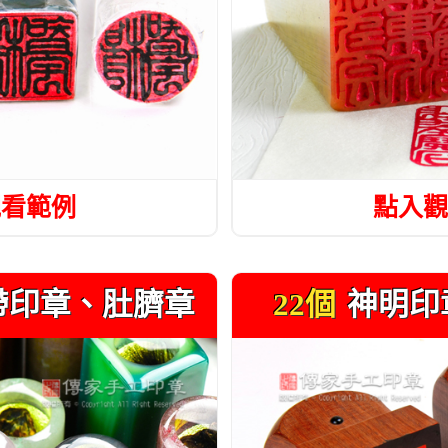
觀看範例
點入觀
帶印章、肚臍章
22個
神明印