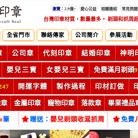
瀏覽：
2.9億+
愛心公益
相關連結
常見問題
台灣印章材質，數量最多。 剃頭和抓周
全省門市
聯絡傳家
公司簡介
參展活動
章
公司章
代刻印章
結婚印章
神明
嬰兒三寶
女嬰兒三寶
免費滿月剃頭
9
開運字體
製作過程
印材訂做
247
陸章
金屬印章
寵物印章
落款章
畢業禮品
筆
贈送：
嬰兒剃頭收涎抓周
免費
38