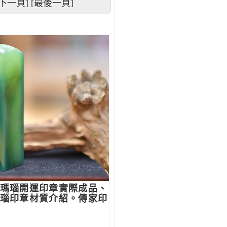
[下一頁]
[最後一頁]
瑪瑙開運印章實際成品、
瑙印章材質介紹。傳家印