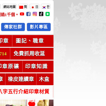
網站地圖
简
日
한
超過
1千
個。
傳家社群
影片專區
印章
圖記、職章
免費抓周收涎
714
印章原礦
印章知識
章
橡皮連續章
木盒
八字五行介紹印章材質