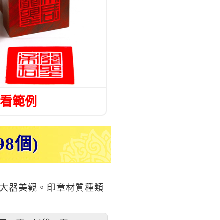
看範例
998個)
。
，大器美觀。印章材質種類