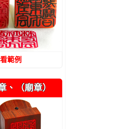
看範例
章、（廟章）