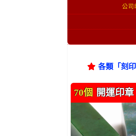
公司
各類「刻印
70個
開運印章