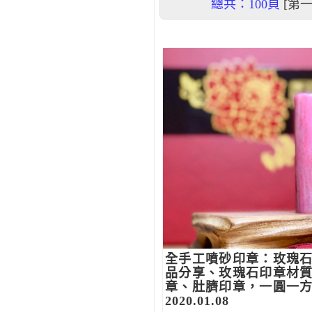
總共：100頁
[第一
全手工噴砂印章：玫瑰
品分享、玫瑰石印章材
章、肚臍印章，一圓一
2020.01.08