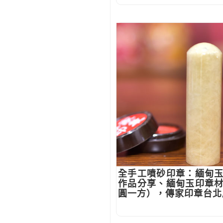
全手工噴砂印章：緬甸
作品分享、緬甸玉印章
圓一方），傳家印章台北店。