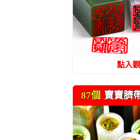
點入
87個
寶寶臍