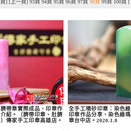
頁]
[上一頁]
93頁
94頁
95頁
96頁
97頁
98頁
99頁
100頁
石臍帶章實際成品、印章作
全手工噴砂印章：染色綠
質介紹。（臍帶印章、肚臍
印章作品分享、染色綠瑪
方）傳家手工印章高雄店。
章台中店。2020.1.8