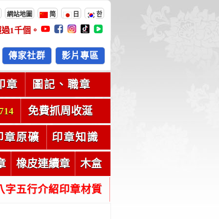
網站地圖
简
日
한
超過
1千
個。
傳家社群
影片專區
印章
圖記、職章
免費抓周收涎
714
印章原礦
印章知識
章
橡皮連續章
木盒
八字五行介紹印章材質