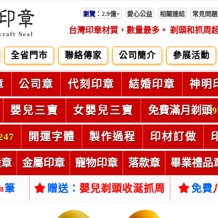
瀏覽：
2.9億+
愛心公益
相關連結
常見問題
台灣印章材質，數量最多。 剃頭和抓周
全省門市
聯絡傳家
公司簡介
參展活動
章
公司章
代刻印章
結婚印章
神明
嬰兒三寶
女嬰兒三寶
免費滿月剃頭
9
開運字體
製作過程
印材訂做
247
陸章
金屬印章
寵物印章
落款章
畢業禮品
筆
贈送：
嬰兒剃頭收涎抓周
免費
38