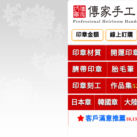
印章金額
線上訂購
印章材質
開運印
臍帶印章
胎毛筆
印章刻工
作品集
5
日本章
韓國章
大
客戶滿意推薦
10,1