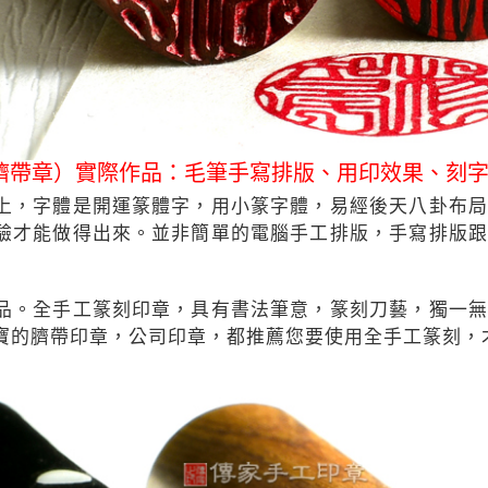
臍帶章）實際作品：毛筆手寫排版、用印效果、刻
上，字體是開運篆體字，用小篆字體，易經後天八卦布局
驗才能做得出來。並非簡單的電腦手工排版，手寫排版跟
品。全手工篆刻印章，具有書法筆意，篆刻刀藝，獨一無
寶的臍帶印章，公司印章，都推薦您要使用全手工篆刻，