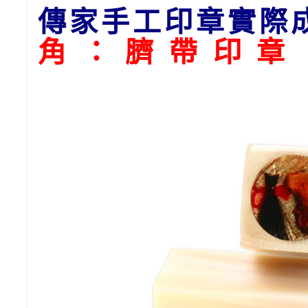
傳家手工印章實際
角：臍帶印章