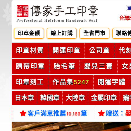
瀏
台灣
印章金額
線上訂購
全省門市
聯絡
印章材質
開運印章
公司章
代
臍帶印章
胎毛筆
嬰兒三寶
女
印章刻工
作品集
開運字體
5247
日本章
韓國章
大陸章
金屬印章
寵
客戶滿意推薦
筆
贈送：
10,166