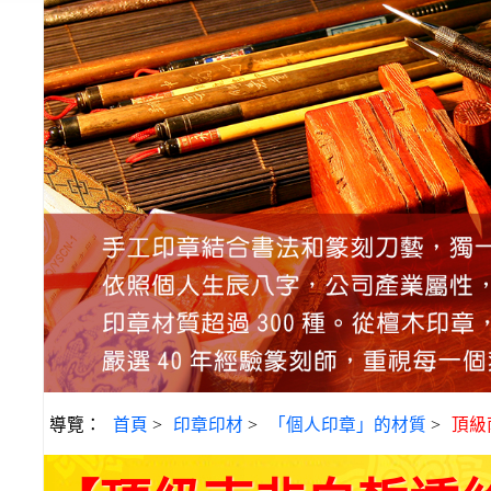
導覽：
首頁
>
印章印材
>
「個人印章」的材質
>
頂級