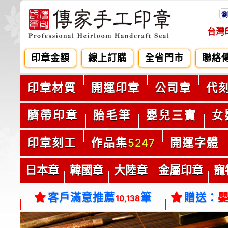
瀏
台灣
印章金額
線上訂購
全省門市
聯絡
印章材質
開運印章
公司章
代
臍帶印章
胎毛筆
嬰兒三寶
女
印章刻工
作品集
開運字體
5247
日本章
韓國章
大陸章
金屬印章
寵
客戶滿意推薦
筆
贈送：
10,138