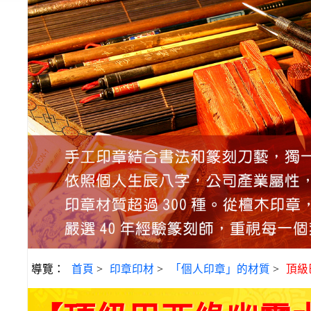
導覽：
首頁
>
印章印材
>
「個人印章」的材質
>
頂級