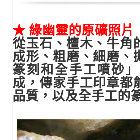
★ 綠幽靈的原礦照片
從玉石、檀木、牛角
成形、粗磨、細磨、
篆刻和全手工噴砂」
成，傳家手工印章都
品質，以及全手工的