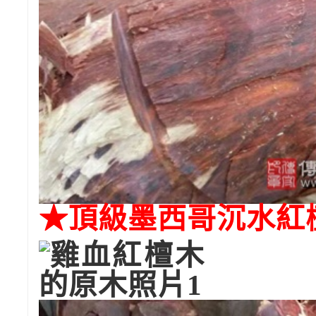
★頂級墨西哥沉水紅