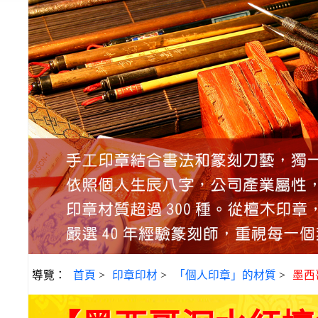
導覽：
首頁
>
印章印材
>
「個人印章」的材質
>
墨西