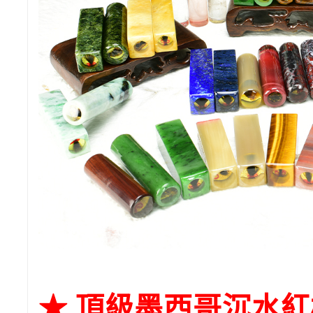
★
頂級墨西哥沉水紅