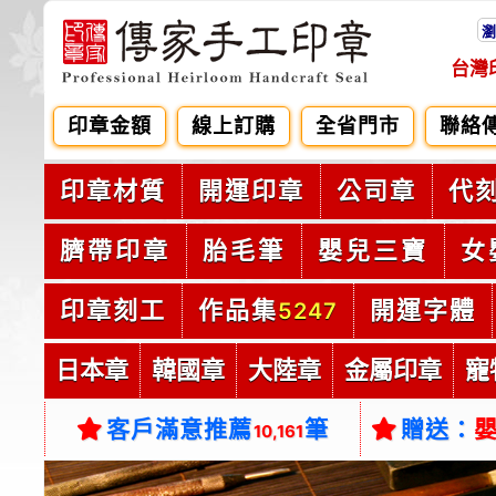
瀏
台灣
印章金額
線上訂購
全省門市
聯絡
印章材質
開運印章
公司章
代
臍帶印章
胎毛筆
嬰兒三寶
女
印章刻工
作品集
開運字體
5247
日本章
韓國章
大陸章
金屬印章
寵
客戶滿意推薦
筆
贈送：
10,161