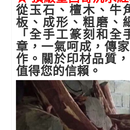
從玉石、檀木、牛
板、成形、粗磨、
「全手工篆刻和全
章，一氣呵成，傳家
作。關於印材品質，
值得您的信賴。