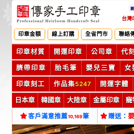
瀏
台灣
印章金額
線上訂購
全省門市
聯絡
印章材質
開運印章
公司章
代
臍帶印章
胎毛筆
嬰兒三寶
女
印章刻工
作品集
開運字體
5247
日本章
韓國章
大陸章
金屬印章
寵
客戶滿意推薦
筆
贈送：
10,169