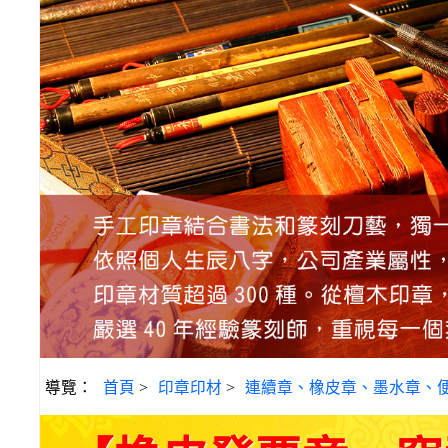
導覽：
首頁
>
印章印材
>
連續章、橡皮章、墨水章、