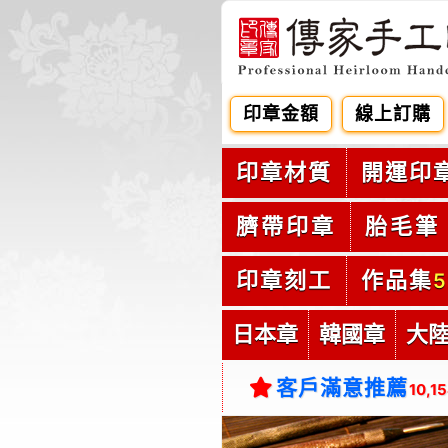
印章金額
線上訂購
印章材質
開運印
臍帶印章
胎毛筆
印章刻工
作品集
5
日本章
韓國章
大
客戶滿意推薦
10,1