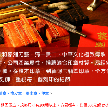
續章、橡皮章、墨水章、便章
>
回墨章、規格尺寸有200種以上，方圓都有，售價300元起 (水性