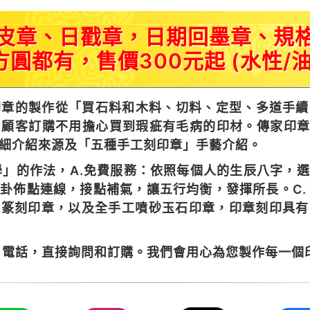
皮章、日戳章，日期回墨章、規格
方圓都有，售價300元起 (水性/油
章的製作從「買石料和木料、切料、定型、多道手續
顧客訂購不用擔心買到瑕疵有毛病的印材。傳家印章
細介紹來源及「五種手工刻印章」手藝介紹。
」的作法，A.免費服務：依照每個人的生辰八字，
八卦佈點連線，接點補氣，讓五行均衡，發揮所長。C.
工篆刻印章，以及全手工噴砂玉石印章，印章刻印具
電話，直接詢問和訂購。我們會用心為您製作每一個