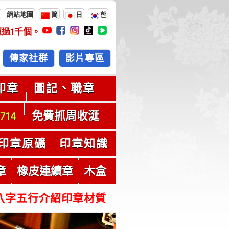
網站地圖
简
日
한
超過
1千
個。
傳家社群
影片專區
印章
圖記、職章
免費抓周收涎
714
印章原礦
印章知識
章
橡皮連續章
木盒
八字五行介紹印章材質