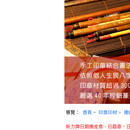
導覽：
首頁
>
印章印材
>
連
新力牌日期橡皮章、日戳章，日期