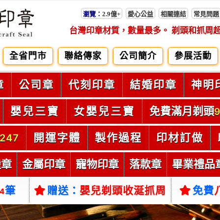
瀏覽：
2.9億+
愛心公益
相關連結
常見問題
台灣印章材質，數量最多。 剃頭和抓周
全省門市
聯絡傳家
公司簡介
參展活動
章
公司章
代刻印章
結婚印章
神明
嬰兒三寶
女嬰兒三寶
免費滿月剃頭
9
開運字體
製作過程
印材訂做
247
陸章
金屬印章
寵物印章
落款章
畢業禮品
筆
贈送：
嬰兒剃頭收涎抓周
免費
54