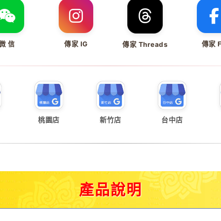
微 信
傳家 IG
傳家 
傳家 Threads
桃園店
新竹店
台中店
產品說明