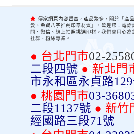
傳家網頁內容豐富，產品繁多，關於「產品
髮、免費八字推薦印章材質」，歡迎您：電話詢問
問、微信、線上拍照挑選印材。我們會用心為
社群、粉絲專業。
● 台北門市
02-2558
二段四號
● 新北門
市永和區永貞路12
● 桃園門市
03-3680
二段1137號
● 新竹
經國路三段71號