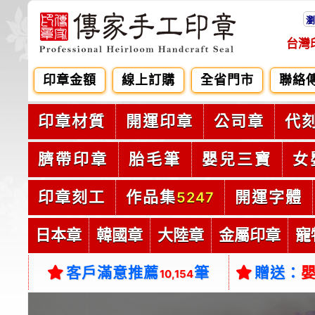
瀏
台灣
印章金額
線上訂購
全省門市
聯絡
印章材質
開運印章
公司章
代
臍帶印章
胎毛筆
嬰兒三寶
女
印章刻工
作品集
開運字體
5247
日本章
韓國章
大陸章
金屬印章
寵
客戶滿意推薦
筆
贈送：
10,154