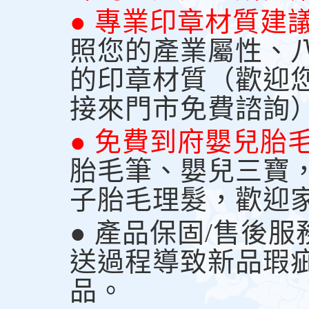
● 專業印章材質建
照您的產業屬性、
的印章材質（歡迎
接來門市免費諮詢
● 免費到府嬰兒胎
胎毛筆、嬰兒三寶
子胎毛理髮，歡迎
● 產品保固/售後
送過程導致新品瑕
品。