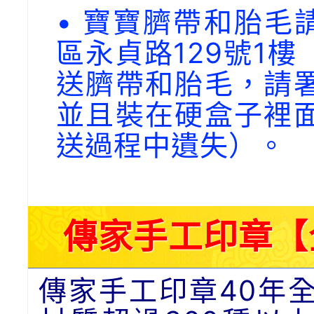
• 寶寶臍帶和胎毛請
區永貞路129號1
送臍帶和胎毛，請
並且裝在硬盒子裡
送過程中遺失）。
傳家手工印章【
傳家手工印章40年