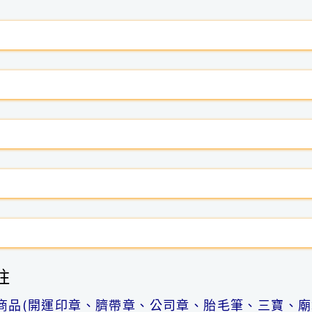
註
商品(開運印章、臍帶章、公司章、胎毛筆、三寶、廟