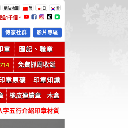
網站地圖
简
日
한
超過
1千
個。
傳家社群
影片專區
印章
圖記、職章
免費抓周收涎
714
印章原礦
印章知識
章
橡皮連續章
木盒
八字五行介紹印章材質