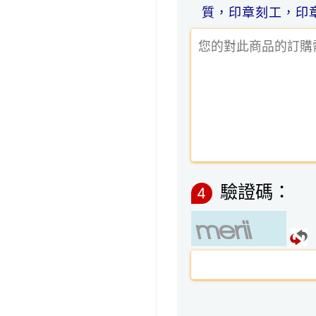
質，印章刻工，印
驗證碼：
4