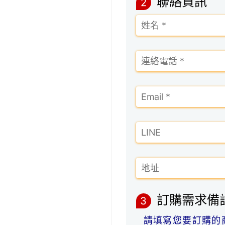
聯絡資訊
2
訂購需求備
3
請填寫您要訂購的