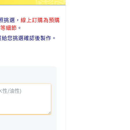
照挑選，
線上訂購為預購
式等細節
。
質給您挑選確認後製作。