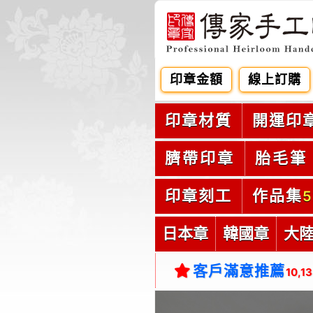
印章金額
線上訂購
印章材質
開運印
臍帶印章
胎毛筆
印章刻工
作品集
5
日本章
韓國章
大
客戶滿意推薦
10,1