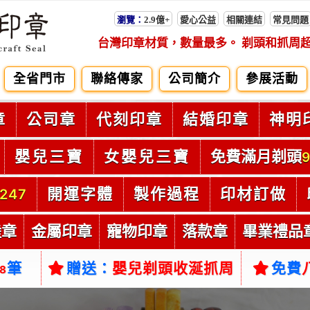
瀏覽：
2.9億+
愛心公益
相關連結
常見問題
台灣印章材質，數量最多。 剃頭和抓周
全省門市
聯絡傳家
公司簡介
參展活動
章
公司章
代刻印章
結婚印章
神明
嬰兒三寶
女嬰兒三寶
免費滿月剃頭
9
開運字體
製作過程
印材訂做
247
陸章
金屬印章
寵物印章
落款章
畢業禮品
筆
贈送：
嬰兒剃頭收涎抓周
免費
38