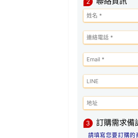
聯絡資訊
2
訂購需求備
3
請填寫您要訂購的