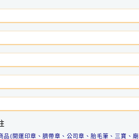
註
商品(開運印章、臍帶章、公司章、胎毛筆、三寶、廟