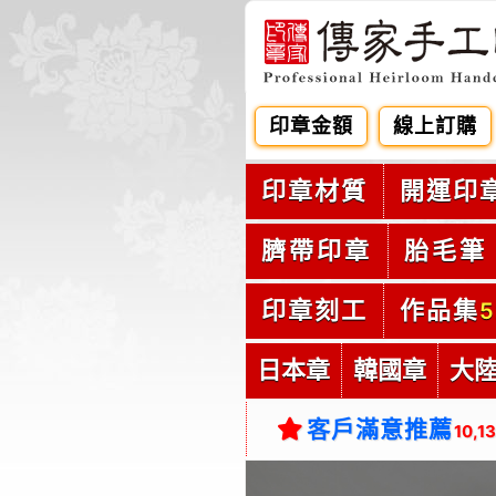
印章金額
線上訂購
印章材質
開運印
臍帶印章
胎毛筆
印章刻工
作品集
5
日本章
韓國章
大
客戶滿意推薦
10,1