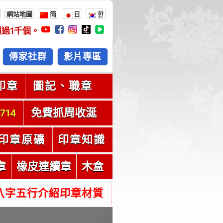
網站地圖
简
日
한
超過
1千
個。
傳家社群
影片專區
印章
圖記、職章
免費抓周收涎
714
印章原礦
印章知識
章
橡皮連續章
木盒
八字五行介紹印章材質