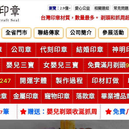
瀏覽：
2.9億+
愛心公益
相關連結
常見問題
台灣印章材質，數量最多。 剃頭和抓周
全省門市
聯絡傳家
公司簡介
參展活動
章
公司章
代刻印章
結婚印章
神明
嬰兒三寶
女嬰兒三寶
免費滿月剃頭
9
開運字體
製作過程
印材訂做
247
陸章
金屬印章
寵物印章
落款章
畢業禮品
筆
贈送：
嬰兒剃頭收涎抓周
免費
37