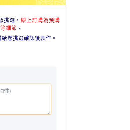
照挑選，
線上訂購為預購
式等細節
。
質給您挑選確認後製作。