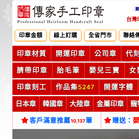
瀏
台灣
印章金額
線上訂購
全省門市
聯絡
印章材質
開運印章
公司章
代
臍帶印章
胎毛筆
嬰兒三寶
女
印章刻工
作品集
開運字體
5247
日本章
韓國章
大陸章
金屬印章
寵
客戶滿意推薦
筆
贈送：
10,137