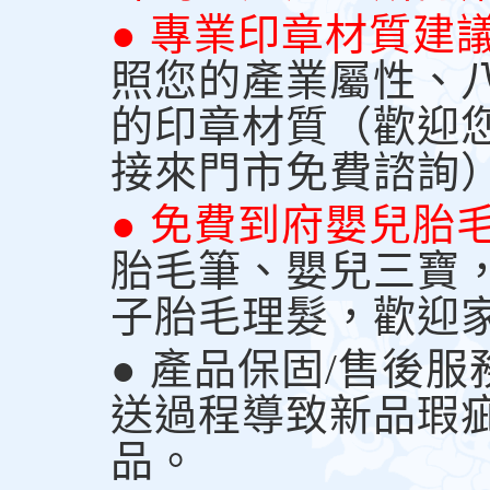
● 專業印章材質建
照您的產業屬性、
的印章材質（歡迎
接來門市免費諮詢
● 免費到府嬰兒胎
胎毛筆、嬰兒三寶
子胎毛理髮，歡迎
● 產品保固/售後
送過程導致新品瑕
品。