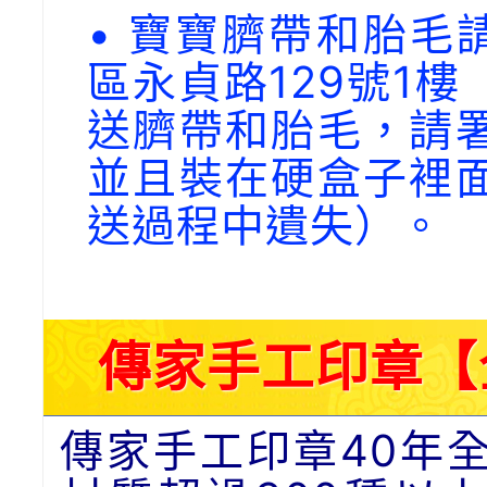
• 寶寶臍帶和胎毛請
區永貞路129號1
送臍帶和胎毛，請
並且裝在硬盒子裡
送過程中遺失）。
傳家手工印章【
傳家手工印章40年