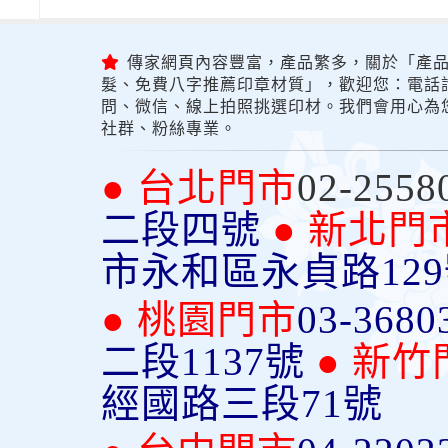
傳家網頁內容豐富，產品繁多，關於「產品
髮、免費八字推薦印章材質」，歡迎您：電話詢問
問、微信、線上拍照挑選印材。我們會用心為
社群、粉絲專業。
● 台北門市
02-2558
二段四號
● 新北門
市永和區永貞路12
● 桃園門市
03-3680
二段1137號
● 新竹
經國路三段71號