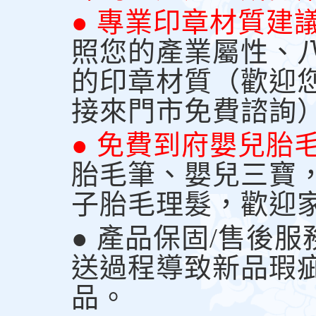
● 專業印章材質建
照您的產業屬性、
的印章材質（歡迎
接來門市免費諮詢
● 免費到府嬰兒胎
胎毛筆、嬰兒三寶
子胎毛理髮，歡迎
● 產品保固/售後
送過程導致新品瑕
品。