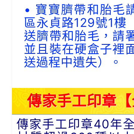
• 寶寶臍帶和胎毛請
區永貞路129號1
送臍帶和胎毛，請
並且裝在硬盒子裡
送過程中遺失）。
傳家手工印章【
傳家手工印章40年