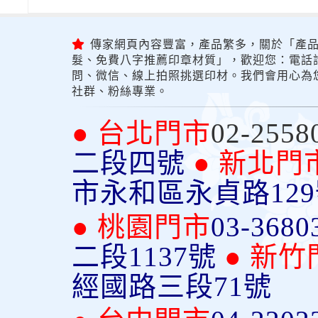
傳家網頁內容豐富，產品繁多，關於「產品
髮、免費八字推薦印章材質」，歡迎您：電話詢問
問、微信、線上拍照挑選印材。我們會用心為
社群、粉絲專業。
● 台北門市
02-2558
二段四號
● 新北門
市永和區永貞路12
● 桃園門市
03-3680
二段1137號
● 新竹
經國路三段71號