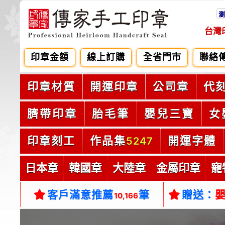
瀏
台灣
印章金額
線上訂購
全省門市
聯絡
印章材質
開運印章
公司章
代
臍帶印章
胎毛筆
嬰兒三寶
女
印章刻工
作品集
開運字體
5247
日本章
韓國章
大陸章
金屬印章
寵
客戶滿意推薦
筆
贈送：
10,166