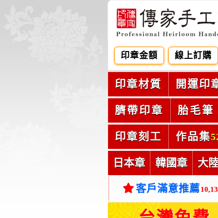
印章金額
線上訂購
印章材質
開運印
臍帶印章
胎毛筆
印章刻工
作品集
5
日本章
韓國章
大
客戶滿意推薦
10,1