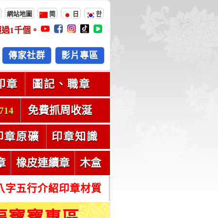
網站地圖
简
日
한
超過
1千
個。
傳家社群
影片專區
印章
圖記、職章
免費抓周收涎
714
印章原礦
印章知識
章
橡皮連續章
木盒
八字五行介紹印章材質