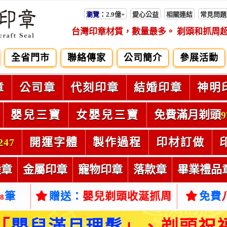
瀏覽：
2.9億+
愛心公益
相關連結
常見問題
台灣印章材質，數量最多。 剃頭和抓周
全省門市
聯絡傳家
公司簡介
參展活動
章
公司章
代刻印章
結婚印章
神明
嬰兒三寶
女嬰兒三寶
免費滿月剃頭
9
開運字體
製作過程
印材訂做
247
陸章
金屬印章
寵物印章
落款章
畢業禮品
筆
贈送：
嬰兒剃頭收涎抓周
免費
38