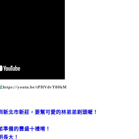
址
https://youtu.be/tPHVdvY00kM
到新北市新莊，要幫可愛的林弟弟剃頭喔！
弟
準備的豐盛十禮唷！
明長大！