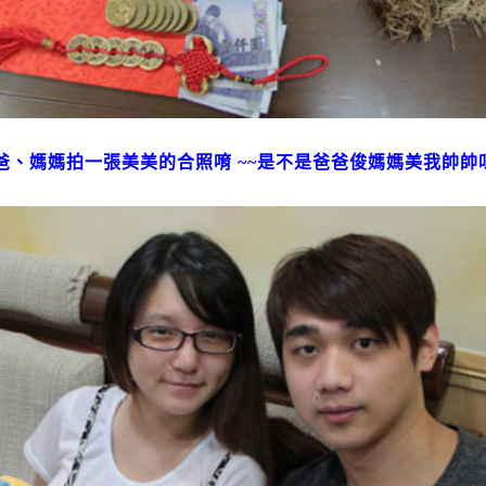
、媽媽拍一張美美的合照唷 ~~是不是爸爸俊媽媽美我帥帥呀