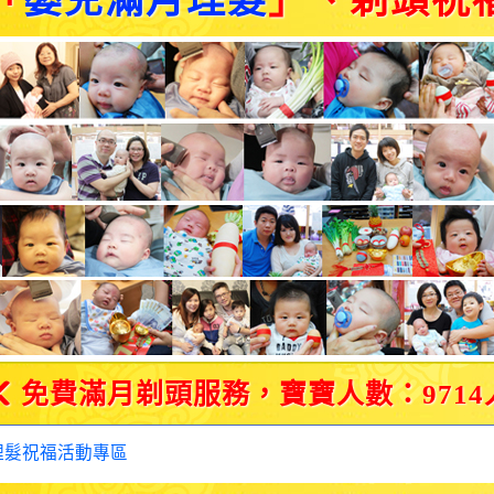
「
嬰兒滿月理髮
」、剃頭祝
免費滿月剃頭服務，寶寶人數：9714
理髮祝福活動專區