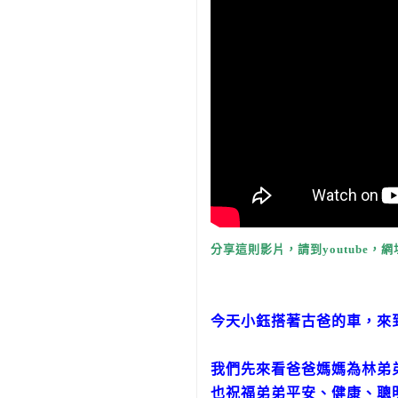
分享這則影片，請到youtube，網
今天小鈺搭著古爸的車，來
我們先來看爸爸媽媽為
林弟
也祝福
弟弟
平安、健康、聰