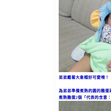
弟弟戴著大象帽好可愛唷！
為弟弟準備煮熟的圓的雞蛋
煮熟雞蛋2個「代表的含意