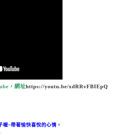
ube，網址
https://youtu.be/xdRRvFBIEpQ
子喔~帶著愉快喜悅的心情，
~