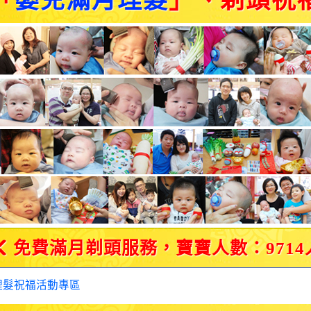
「
嬰兒滿月理髮
」、剃頭祝
免費滿月剃頭服務，寶寶人數：9714
理髮祝福活動專區