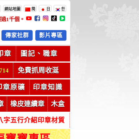
網站地圖
简
日
한
超過
1千
個。
傳家社群
影片專區
印章
圖記、職章
免費抓周收涎
714
印章原礦
印章知識
章
橡皮連續章
木盒
八字五行介紹印章材質