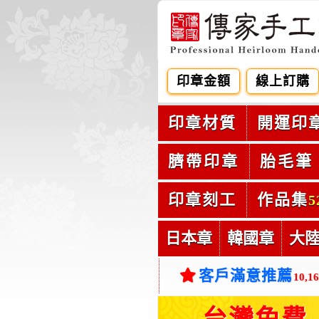
印章金額
線上訂購
印章材質
開運印
臍帶印章
胎毛筆
印章刻工
作品集
5
日本章
韓國章
大
客戶滿意推薦
10,1