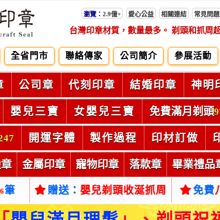
瀏覽：
2.9億+
愛心公益
相關連結
常見問題
台灣印章材質，數量最多。 剃頭和抓周
全省門市
聯絡傳家
公司簡介
參展活動
章
公司章
代刻印章
結婚印章
神明
嬰兒三寶
女嬰兒三寶
免費滿月剃頭
9
開運字體
製作過程
印材訂做
247
陸章
金屬印章
寵物印章
落款章
畢業禮品
筆
贈送：
嬰兒剃頭收涎抓周
免費
66