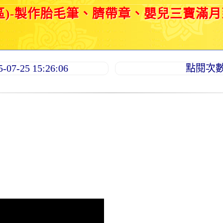
區)-製作胎毛筆、臍帶章、嬰兒三寶滿
7-25 15:26:06
點閱次數：