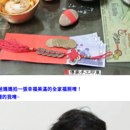
爸媽媽拍一張幸福美滿的全家福照唷！
翻的我唷~