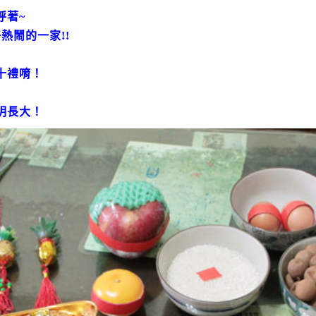
呼著~
熱鬧的一家!!
十禮唷！
明長大！