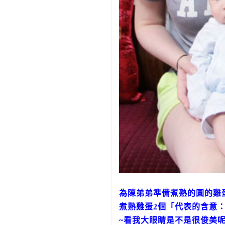
為陳弟弟準備煮熟的圓的雞
煮熟雞蛋2個「代表的含意
~看我大眼睛是不是很俊美呢