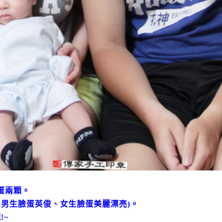
蛋兩顆。
：男生臉蛋英俊、女生臉蛋美麗漂亮)。
!~