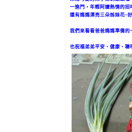
一進門，年輕阿嬤熱情的招
還有媽媽漂亮三朵姊妹花~好
我們來看看爸爸媽媽準備的
也祝福弟弟平安、健康、聰