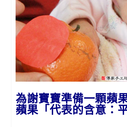
為謝
寶寶準備一顆蘋
蘋果「代表的含意：