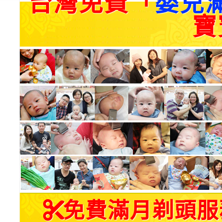
台灣免費「
嬰兒
寶
免費滿月剃頭服務