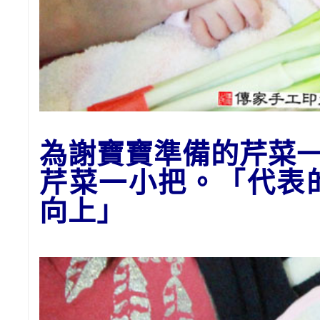
為謝寶寶準備的
芹菜
芹菜一小把。「代表
向上」