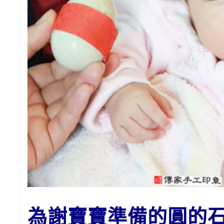
為謝寶寶準備的
圓的石