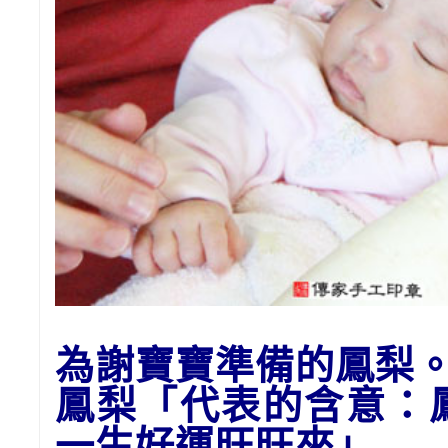
為謝寶寶準備的
鳳梨
鳳梨「代表的含意：
一生好運
旺旺來
」