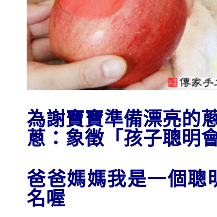
為謝寶寶準備漂亮的
蔥：象
徵「孩子聰明
爸爸媽媽我是一個聰
名喔