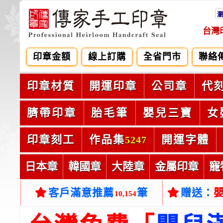
台灣
印章金額
線上訂購
全省門市
聯絡
印章材質
開運印章
公司章
代
臍帶印章
胎毛筆
嬰兒三寶
女
印章刻工
作品集
開運字體
5247
日本章
韓國章
大陸章
金屬印章
寵
客戶滿意推薦
筆
贈送：
10,154