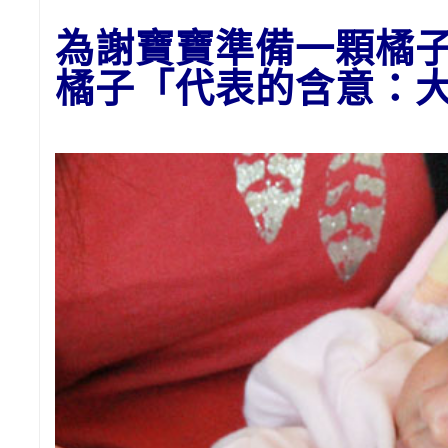
為
謝
寶寶準備一顆橘
橘子
「代表的含意：