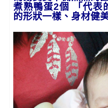
煮熟鴨蛋2個 「代
的形狀一樣、身材健