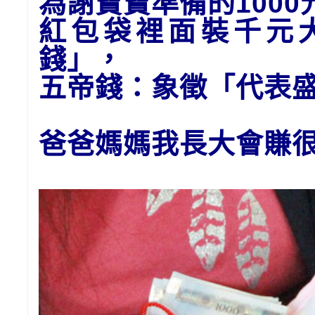
為謝寶寶準備的1
00
紅包袋裡面裝千元
錢」
，
五帝錢：象徵「代表
爸爸媽媽我長大會賺