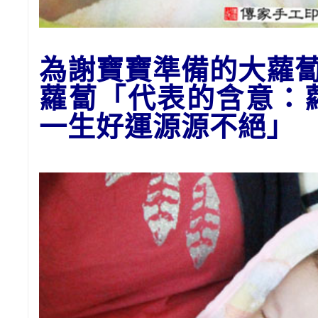
為謝寶寶準備的大
蘿
蘿蔔「代表的含意：
一生好運源源不絕」