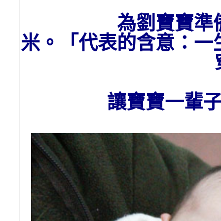
為劉
寶寶
準
米。「代表的含意：一
讓寶寶一輩