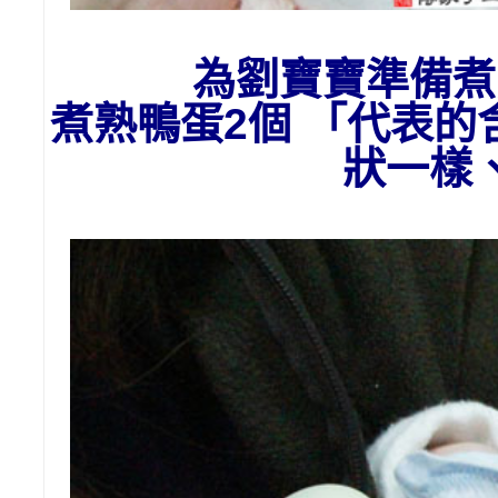
為劉
寶寶準備
煮
煮熟鴨蛋2個 「代表
狀一樣