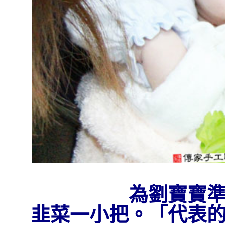
為劉寶寶
韭菜一小把。「代表