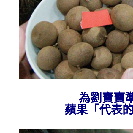
為劉
寶寶
蘋果「代表