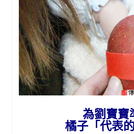
為
劉
寶寶
橘子
「代表