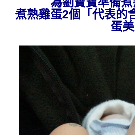
為劉
寶寶準備
煮
煮熟雞蛋2個「代表的
蛋美