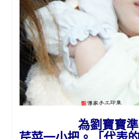
為劉寶寶準
芹菜一小把。「代表