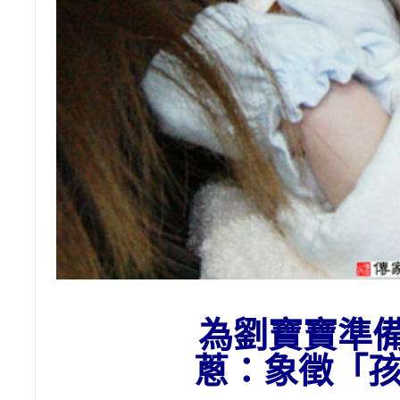
為劉寶寶準
蔥：象
徵「