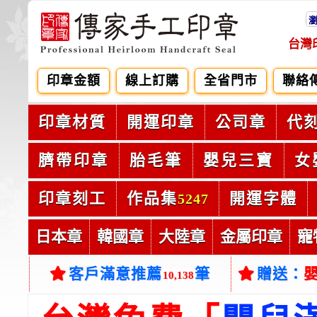
台灣
印章金額
線上訂購
全省門市
聯絡
印章材質
開運印章
公司章
代
臍帶印章
胎毛筆
嬰兒三寶
女
印章刻工
作品集
開運字體
5247
日本章
韓國章
大陸章
金屬印章
寵
客戶滿意推薦
筆
贈送：
10,138