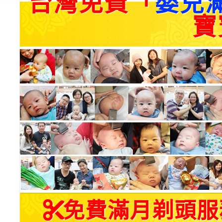
台灣免費「
嬰兒
寶
免費滿月剃頭服務