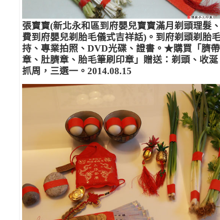
張寶寶(新北永和區到府嬰兒寶寶滿月剃頭理髮
費到府嬰兒剃胎毛儀式吉祥話)。到府剃頭剃胎
持、專業拍照、DVD光碟、證書。★購買「臍帶
章、肚臍章、胎毛筆刷印章」贈送：剃頭、收涎
抓周，三選一。2014.08.15