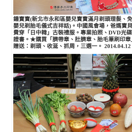
鍾寶寶(新北市永和區嬰兒寶寶滿月剃頭理髮、
嬰兒剃胎毛儀式吉祥話)。中國風會場，爸媽寶
費穿「日中韓」古裝禮服。專業拍照、DVD光
證書。★購買「臍帶章、肚臍章、胎毛筆刷印章
贈送：剃頭、收涎、抓周，三選一。 2014.04.12