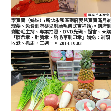
李寶寶（姊姊）(新北永和區到府嬰兒寶寶滿月
理髮、免費到府嬰兒剃胎毛儀式吉祥話)。到府
剃胎毛主持、專業拍照、DVD光碟、證書。★
「臍帶章、肚臍章、胎毛筆刷印章」贈送：剃頭
收涎、抓周，三選一。 2014.10.03