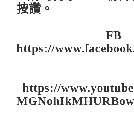
按讚。
FB
https://www.faceboo
You
https://www.youtub
MGNohIkMHURBow