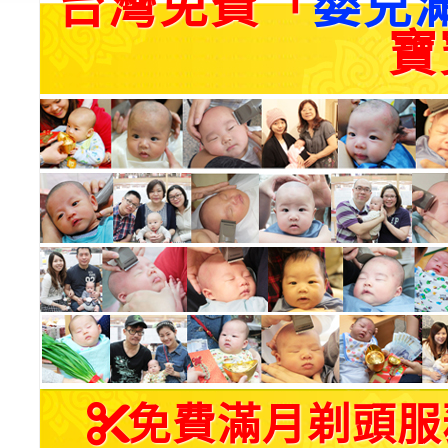
台灣免費「
嬰兒
寶
免費滿月剃頭服務