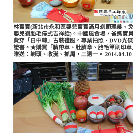
林寶寶(新北市永和區嬰兒寶寶滿月剃頭理髮、
嬰兒剃胎毛儀式吉祥話)。中國風會場，爸媽寶
費穿「日中韓」古裝禮服。專業拍照、DVD光
證書。★購買「臍帶章、肚臍章、胎毛筆刷印章
贈送：剃頭、收涎、抓周，三選一。 2014.04.10