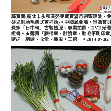
鄭寶寶(新北市永和區嬰兒寶寶滿月剃頭理髮、
嬰兒剃胎毛儀式吉祥話)。中國風會場，爸媽寶
費穿「日中韓」古裝禮服。專業拍照、DVD光
證書。★購買「臍帶章、肚臍章、胎毛筆刷印章
贈送：剃頭、收涎、抓周，三選一。2014.07.02