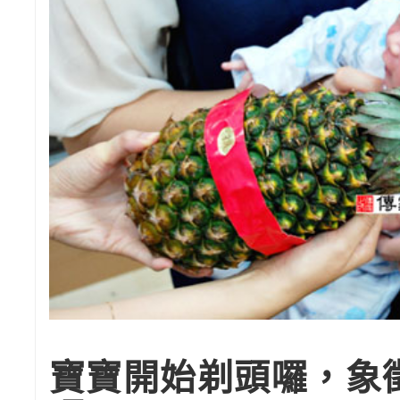
寶寶開始剃頭囉，象