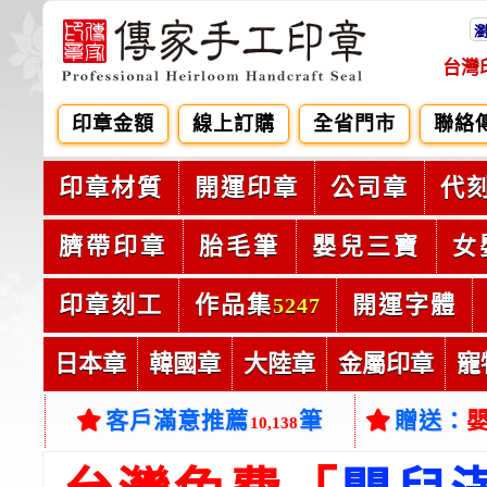
台灣
印章金額
線上訂購
全省門市
聯絡
印章材質
開運印章
公司章
代
臍帶印章
胎毛筆
嬰兒三寶
女
印章刻工
作品集
開運字體
5247
日本章
韓國章
大陸章
金屬印章
寵
客戶滿意推薦
筆
贈送：
10,138