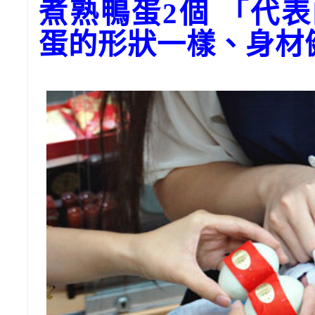
煮熟鴨蛋2個 「代
蛋的形狀一樣、身材