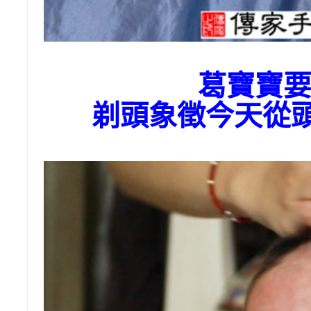
葛寶寶
剃頭象徵今天從