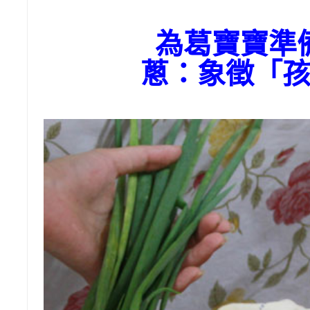
為葛寶寶準
蔥：象徵「