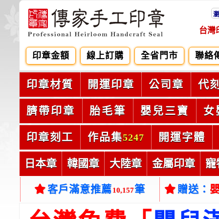
台灣
印章金額
線上訂購
全省門市
聯絡
印章材質
開運印章
公司章
代
臍帶印章
胎毛筆
嬰兒三寶
女
印章刻工
作品集
開運字體
5247
日本章
韓國章
大陸章
金屬印章
寵
客戶滿意推薦
筆
贈送：
10,157