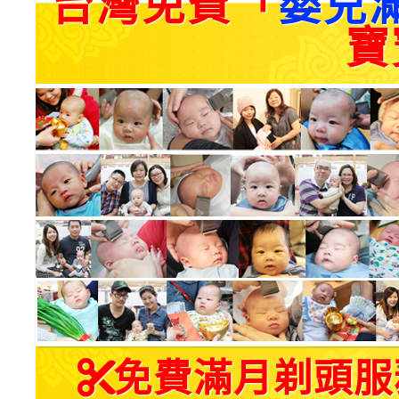
台灣免費「
嬰兒
寶
免費滿月剃頭服務