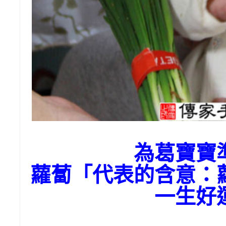
為葛寶寶
蘿蔔「代表的含意：
一生好