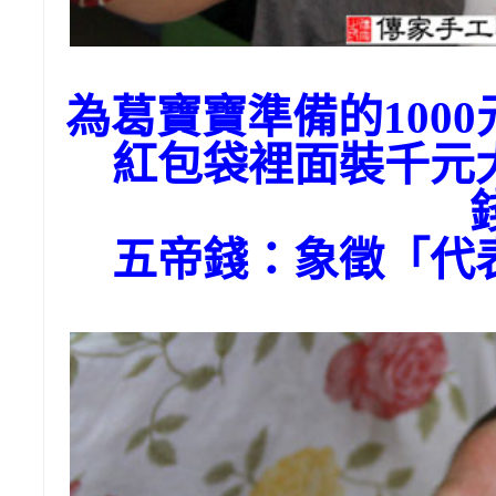
為葛寶寶準備的100
紅包袋裡面裝千元
五帝錢：象徵「代