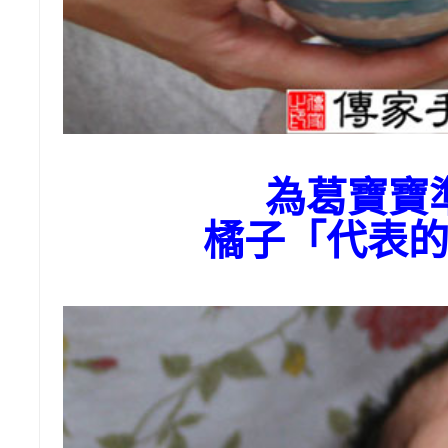
為葛寶寶
橘子「代表