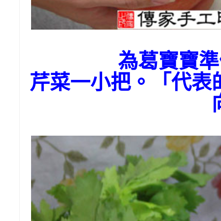
為葛寶寶
芹菜一小把。「代表