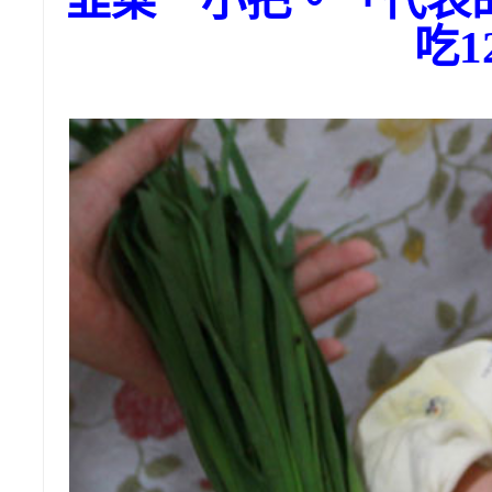
韭菜一小把。「代表
吃1