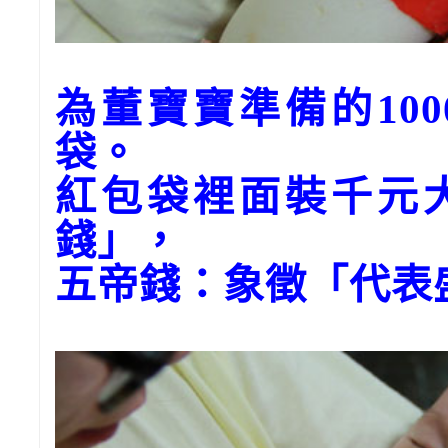
為董寶寶準備的10
袋。
紅包袋裡面裝千元
錢」，
五帝錢：象徵「代表