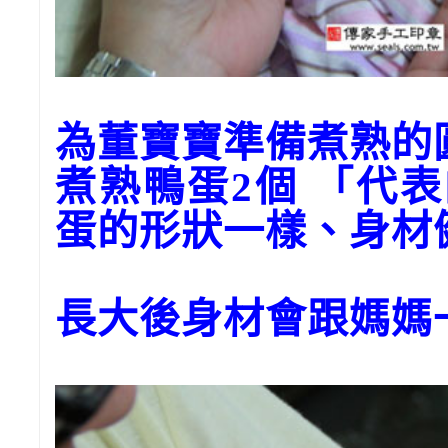
為董寶寶準備煮熟的
煮熟鴨蛋2個 「代
蛋的形狀一樣、身材
長大後身材會跟媽媽