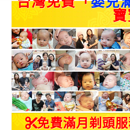
台灣免費「
嬰兒
寶
免費滿月剃頭服務