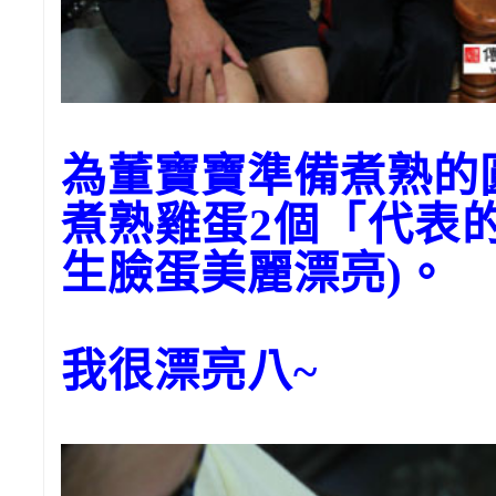
為董寶寶準備煮熟
煮熟雞蛋2個「代表
生臉蛋美麗漂亮)。
我很漂亮八~