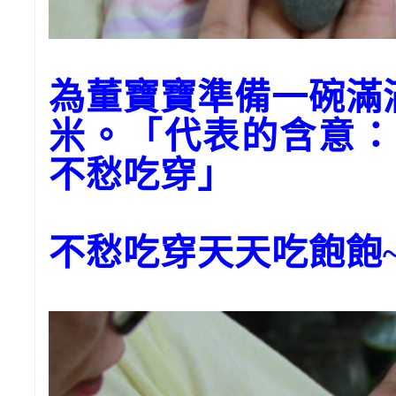
為董寶寶準備一碗滿
米。「代表的含意：
不愁吃穿」
不愁吃穿天天吃飽飽