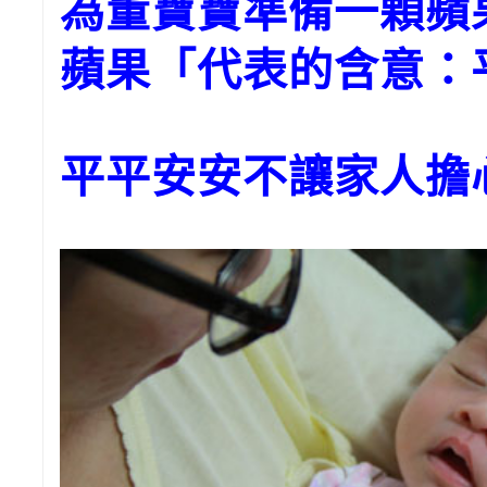
為董寶寶準備一顆
蘋果「代表的含意：
平平安安不讓家人擔