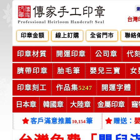
台灣
印章金額
線上訂購
全省門市
聯絡
印章材質
開運印章
公司章
代
臍帶印章
胎毛筆
嬰兒三寶
女
印章刻工
作品集
開運字體
5247
日本章
韓國章
大陸章
金屬印章
寵
客戶滿意推薦
筆
贈送：
10,154