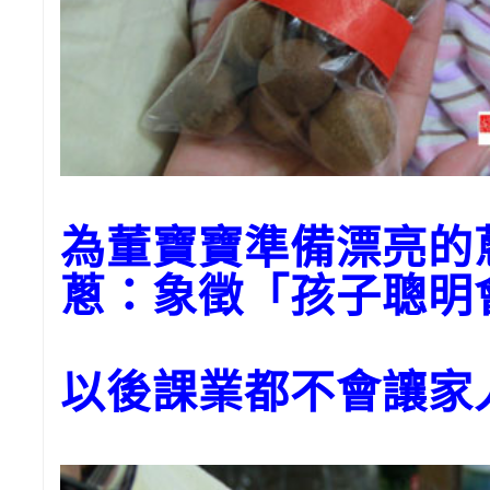
為董寶寶準備漂亮的
蔥：象徵「孩子聰明
以後課業都不會讓家