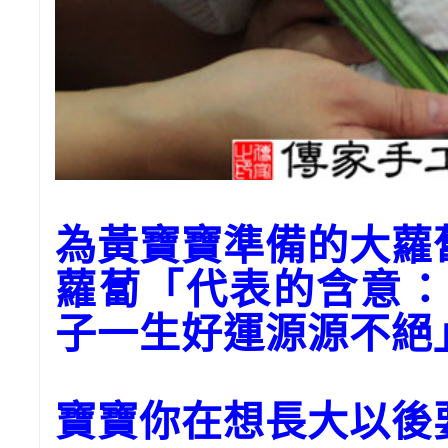
為黃寶寶準備的大
蘿蔔「代表的含意：
子一生好運源源不絕
寶寶你在想長大以後