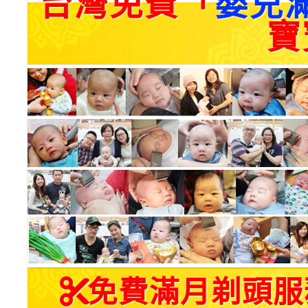
台灣免費「
嬰兒
寶
免費滿月剃頭服務