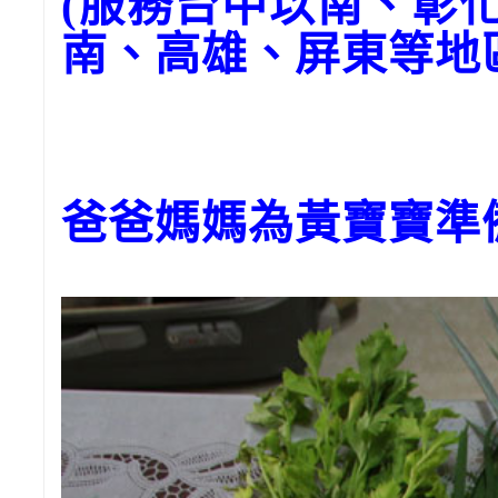
(服務台中以南、彰
南、高雄、屏東等地
爸爸媽媽為黃寶寶準