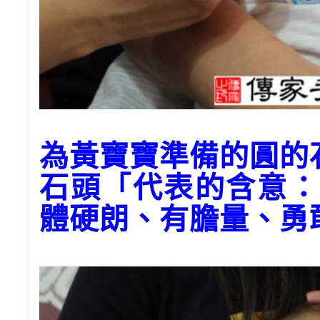
為黃寶寶準備的圓的
石頭「代表的含意：
體硬朗、有膽量、勇