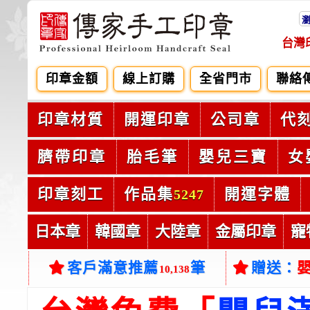
台灣
印章金額
線上訂購
全省門市
聯絡
印章材質
開運印章
公司章
代
臍帶印章
胎毛筆
嬰兒三寶
女
印章刻工
作品集
開運字體
5247
日本章
韓國章
大陸章
金屬印章
寵
客戶滿意推薦
筆
贈送：
10,138