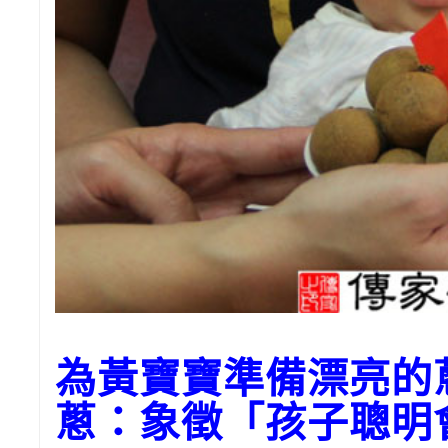
為黃寶寶準備漂亮的
蔥：象徵「孩子聰明