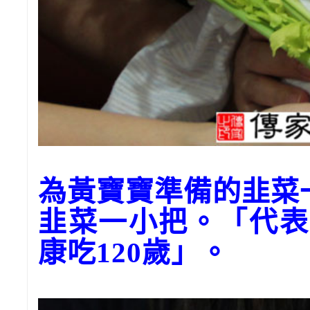
為黃寶寶準備的韭菜
韭菜一小把。「代表
康吃120歲」。