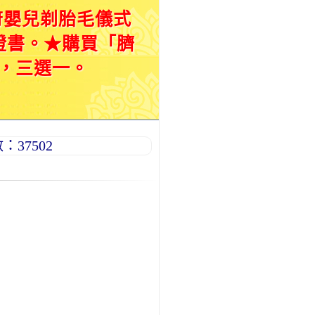
府嬰兒剃胎毛儀式
證書。★購買「臍
，三選一。
37502