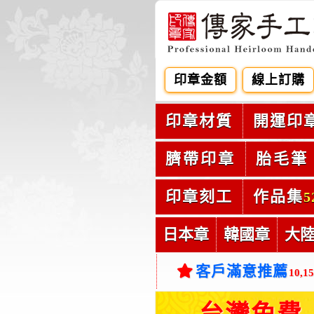
印章金額
線上訂購
印章材質
開運印
臍帶印章
胎毛筆
印章刻工
作品集
5
日本章
韓國章
大
客戶滿意推薦
10,1