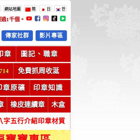
網站地圖
简
日
한
超過
1千
個。
傳家社群
影片專區
印章
圖記、職章
免費抓周收涎
714
印章原礦
印章知識
章
橡皮連續章
木盒
八字五行介紹印章材質