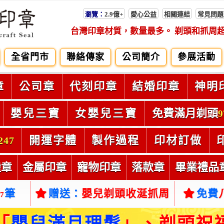
瀏覽：
2.9億+
愛心公益
相關連結
常見問題
台灣印章材質，數量最多。 剃頭和抓周
全省門市
聯絡傳家
公司簡介
參展活動
章
公司章
代刻印章
結婚印章
神明
嬰兒三寶
女嬰兒三寶
免費滿月剃頭
9
開運字體
製作過程
印材訂做
247
陸章
金屬印章
寵物印章
落款章
畢業禮品
筆
贈送：
嬰兒剃頭收涎抓周
免費
57