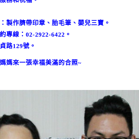
服務和祝福。
：製作臍帶印章、胎毛筆、嬰兒三寶。
線：02-2922-6422。
貞路129號。
媽媽來一張幸福美滿的合照~