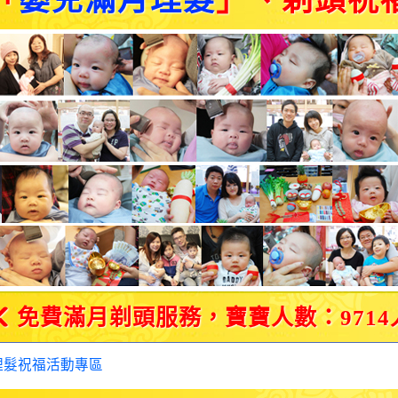
「
嬰兒滿月理髮
」、剃頭祝
免費滿月剃頭服務，寶寶人數：9714
理髮祝福活動專區