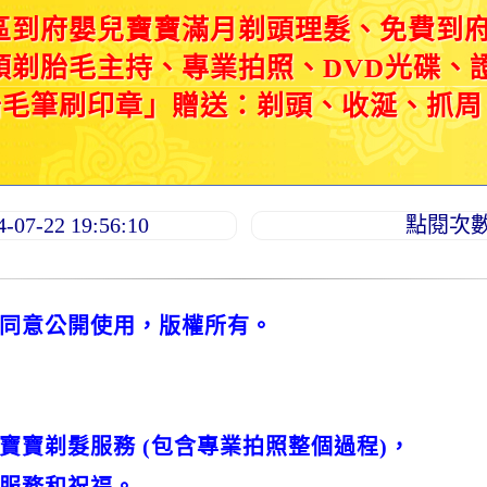
區到府嬰兒寶寶滿月剃頭理髮、免費到
頭剃胎毛主持、專業拍照、DVD光碟、
胎毛筆刷印章」贈送：剃頭、收涎、抓周
7-22 19:56:10
點閱次數：
同意公開使用，版權所有。
寶寶剃髮服務 (包含專業拍照整個過程)，