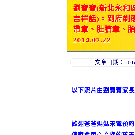
劉寶寶(新北永和
吉祥話)。到府剃
帶章、肚臍章、
2014.07.22
文章日期：2014-0
以下照片由劉寶寶家長
歡迎爸爸媽媽來電預約