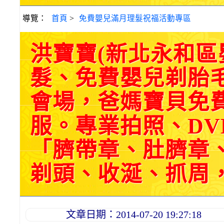
導覽：
首頁
>
免費嬰兒滿月理髮祝福活動專區
洪寶寶(新北永和
髮、免費嬰兒剃胎
會場，爸媽寶貝免
服。專業拍照、DV
「臍帶章、肚臍章
剃頭、收涎、抓周，三選
文章日期：2014-07-20 19:27:18