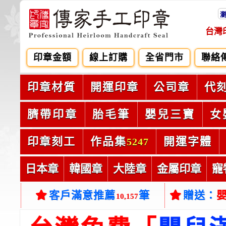
台灣
印章金額
線上訂購
全省門市
聯絡
印章材質
開運印章
公司章
代
臍帶印章
胎毛筆
嬰兒三寶
女
印章刻工
作品集
開運字體
5247
日本章
韓國章
大陸章
金屬印章
寵
客戶滿意推薦
筆
贈送：
10,157