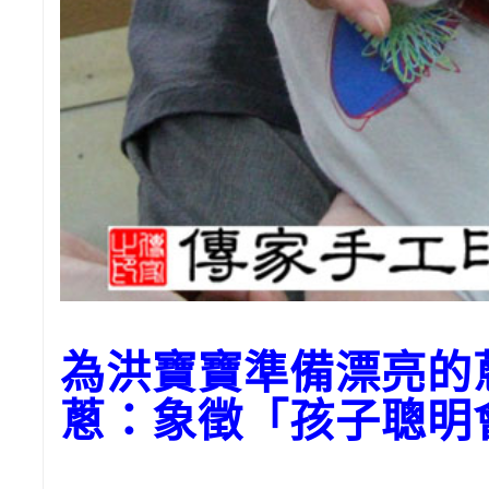
為洪寶寶準備漂亮的
蔥：象徵「孩子聰明