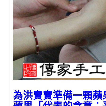
為洪寶寶準備一顆蘋
蘋果「代表的含意：