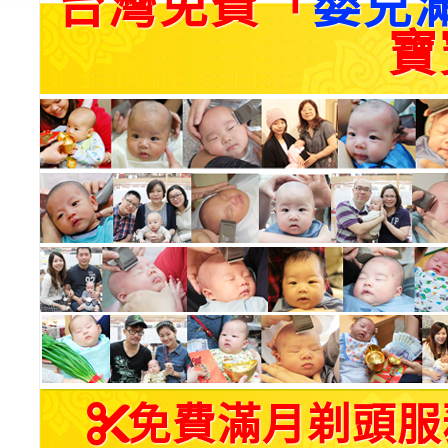
台灣免費「
嬰兒
寶
免費滿月剃頭服務