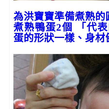
為洪寶寶準備煮熟的
煮熟鴨蛋2個 「代
蛋的形狀一樣、身材