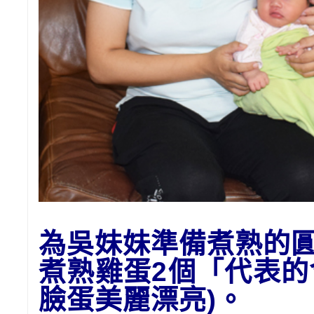
為吳妹妹準備
煮熟的
煮熟雞蛋2個「代表
臉蛋美麗漂亮)。