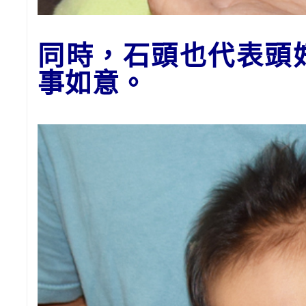
同時，石頭也代表頭
事如意。