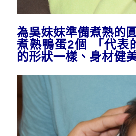
為吳妹妹
準備
煮熟的
煮熟鴨蛋2個 「代
的形狀一樣、身材健美