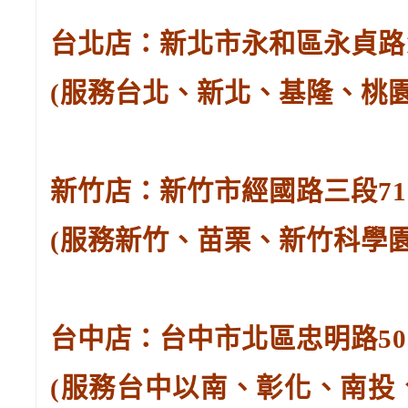
台北店：新北市永和區永貞路129
(服務台北、新北、基隆、桃
新竹店：新竹市經國路三段71號。
(服務新竹、苗栗、新竹科學
台中店：台中市北區忠明路502-
(服務台中以南、彰化、南投