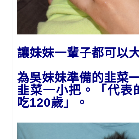
讓妹妹一輩子都可以
為吳妹妹準備的
韭菜
韭菜一小把。「代表
吃120歲
」。