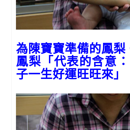
為陳寶寶準備的鳳梨
鳳梨「代表的含意：
子一生好運旺旺來」