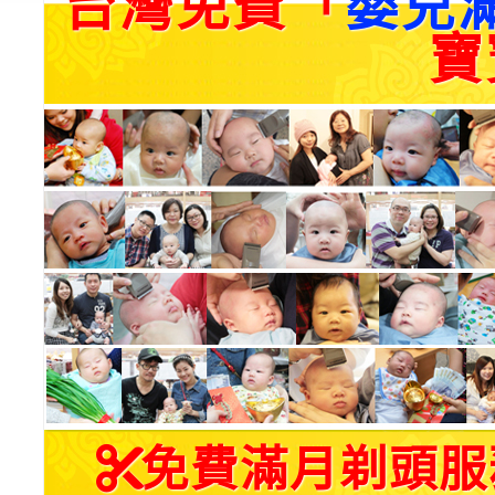
台灣免費「
嬰兒
寶
免費滿月剃頭服務