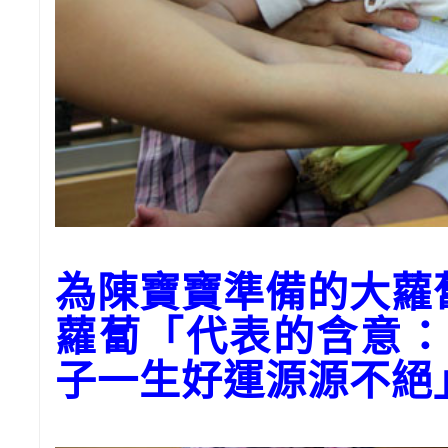
為陳寶寶準備的大蘿
蘿蔔「代表的含意：
子一生好運源源不絕