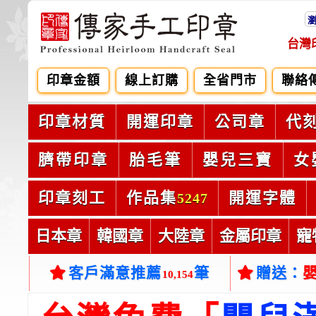
台灣
印章金額
線上訂購
全省門市
聯絡
印章材質
開運印章
公司章
代
臍帶印章
胎毛筆
嬰兒三寶
女
印章刻工
作品集
開運字體
5247
日本章
韓國章
大陸章
金屬印章
寵
客戶滿意推薦
筆
贈送：
10,154