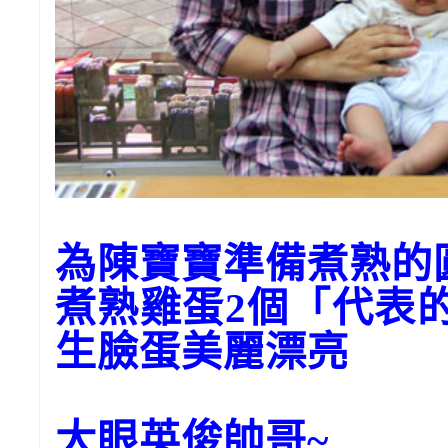
為陳寶寶準備煮熟的
煮熟雞蛋2個「代表
生臉蛋美麗漂亮
大眼英俊帥哥~