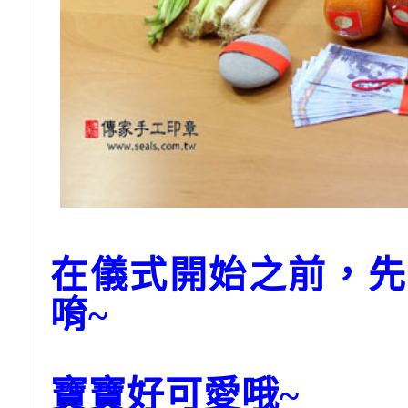
在儀式開始之前，先
唷~
寶寶好可愛哦~