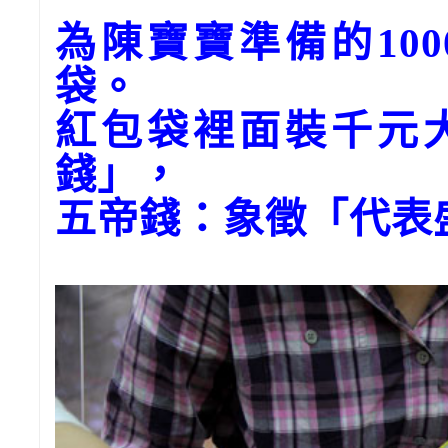
為陳寶寶準備的10
袋。
紅包袋裡面裝千元
錢」，
五帝錢：象徵「代表