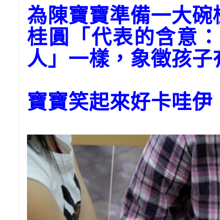
為陳寶寶準備一大碗
桂圓「代表的含意：
人」一樣，象徵孩子
寶寶笑起來好卡哇伊