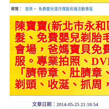
導覽：
首頁
>
免費嬰兒滿月理髮祝福活動專區
陳寶寶(新北市永
髮、免費嬰兒剃胎
會場，爸媽寶貝免
服。專業拍照、DV
「臍帶章、肚臍章
剃頭、收涎、抓周，三選
文章日期：2014-05-25 21:18:54