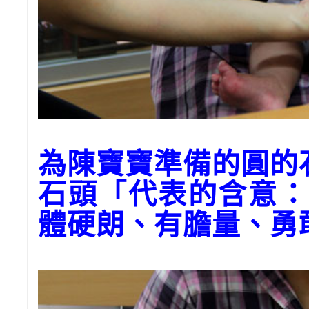
為陳寶寶準備的圓的
石頭「代表的含意：
體硬朗、有膽量、勇