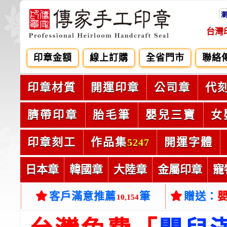
台灣
印章金額
線上訂購
全省門市
聯絡
印章材質
開運印章
公司章
代
臍帶印章
胎毛筆
嬰兒三寶
女
印章刻工
作品集
開運字體
5247
日本章
韓國章
大陸章
金屬印章
寵
客戶滿意推薦
筆
贈送：
10,154