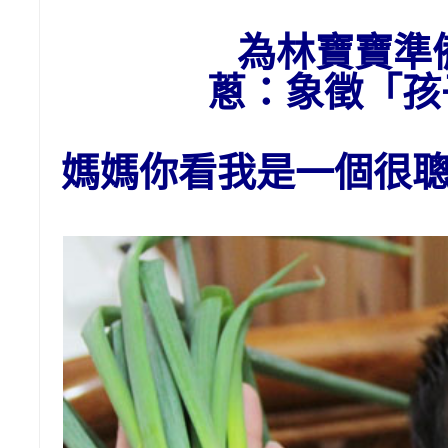
為
林
寶寶準
蔥：象徵「孩
媽媽你看我是一個很