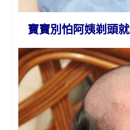
寶寶別怕阿姨剃頭