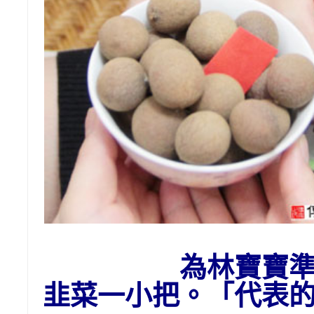
為
林
寶寶
韭菜一小把。「代表