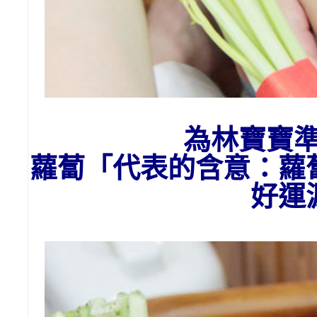
為
林
寶寶
蘿蔔「代表的含意：
蘿
好運