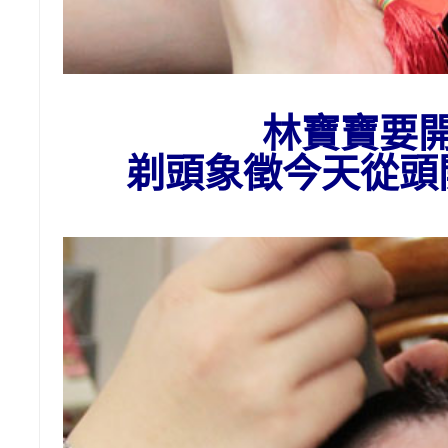
林
寶寶要
剃頭
象徵今天從頭