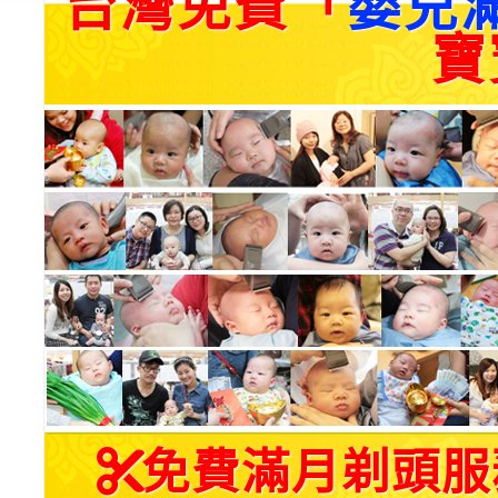
台灣免費「
嬰兒
寶
免費滿月剃頭服務