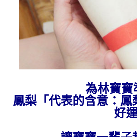
為
林
寶寶
鳳梨「代表的含意：
鳳
好