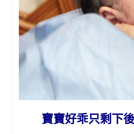
寶寶好乖只剩下