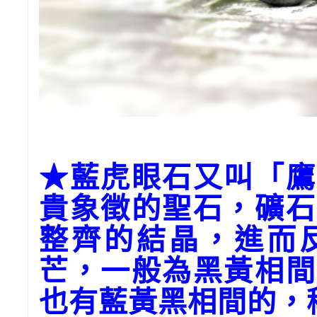
★藍虎眼石又叫「鷹
貴象徵的聖石，礦石
整齊的結晶，進而
芒，一般為黑黃相間
也有藍黃黑相間的，