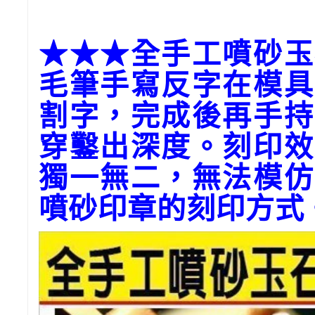
★★★全手工噴砂玉
毛筆手寫反字在模具
割字，完成後再手持
穿鑿出深度。刻印效
獨一無二，無法模仿
噴砂印章的刻印方式