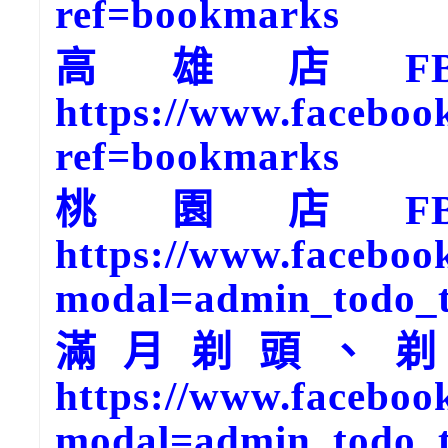
ref=bookmarks
高雄店F
https://www.faceboo
ref=bookmarks
桃園店F
https://www.faceboo
modal=admin_todo_
滿月剃頭、剃
https://www.faceboo
modal=admin_todo_