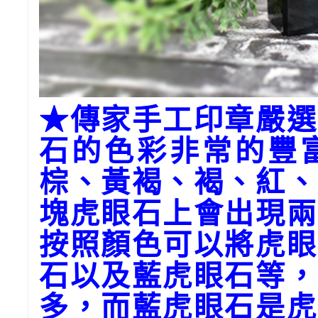
★傳家手工印章嚴選
石的色彩非常的豐
棕、黃褐、褐、紅、
塊虎眼石上會出現兩
按照顏色可以將虎眼
石以及藍虎眼石等，
多，而藍虎眼石是虎