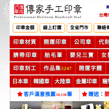
台灣
印章金額
線上訂購
全省門市
聯絡
印章材質
開運印章
公司章
代
臍帶印章
胎毛筆
嬰兒三寶
女
印章刻工
作品集
開運字體
5247
日本章
韓國章
大陸章
金屬印章
寵
客戶滿意推薦
筆
贈送：
10,138