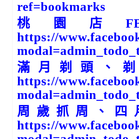
ref=bookmarks
桃園店F
https://www.faceboo
modal=admin_todo_
滿月剃頭、剃
https://www.faceboo
modal=admin_todo_
周歲抓周、四
https://www.faceboo
modal=admin_todo_