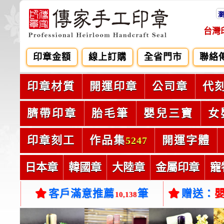
台灣
印章金額
線上訂購
全省門市
聯絡
印章材質
開運印章
公司章
代
臍帶印章
胎毛筆
嬰兒三寶
女
印章刻工
作品集
開運字體
5247
日本章
韓國章
大陸章
金屬印章
寵
客戶滿意推薦
筆
贈送：
10,138