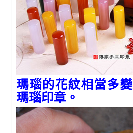
瑪瑙的花紋相當多變
瑪瑙印章。