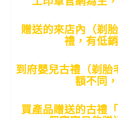
工印章官網為主
贈送的來店內（剃
禮，有低
到府嬰兒古禮（剃胎
額不同
買產品贈送的古禮