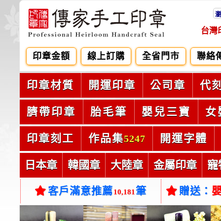
台灣
印章金額
線上訂購
全省門市
聯絡
印章材質
開運印章
公司章
代
臍帶印章
胎毛筆
嬰兒三寶
女
印章刻工
作品集
開運字體
5247
日本章
韓國章
大陸章
金屬印章
寵
客戶滿意推薦
筆
贈送：
10,181