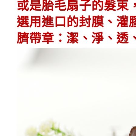
或是胎毛扇子的髮束
選用進口的封膜、灌
臍帶章：潔、淨、透