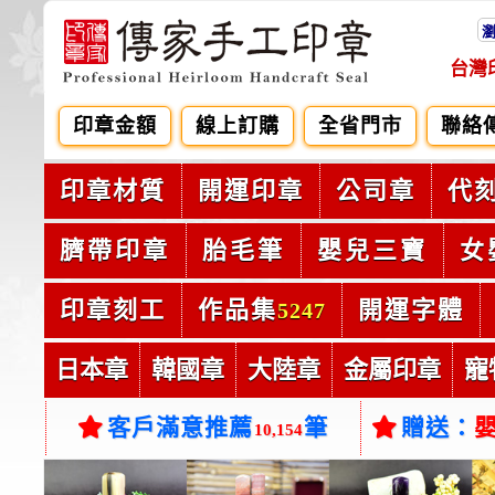
台灣
印章金額
線上訂購
全省門市
聯絡
印章材質
開運印章
公司章
代
臍帶印章
胎毛筆
嬰兒三寶
女
印章刻工
作品集
開運字體
5247
日本章
韓國章
大陸章
金屬印章
寵
客戶滿意推薦
筆
贈送：
10,154