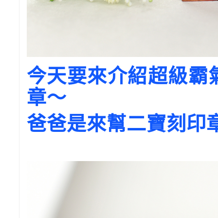
今天要來介紹超級霸
章～
爸爸是來幫二寶刻印