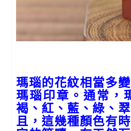
瑪瑙的花紋相當多變
瑪瑙印章。通常，
褐、紅、藍、綠、翠
且，這幾種顏色有時