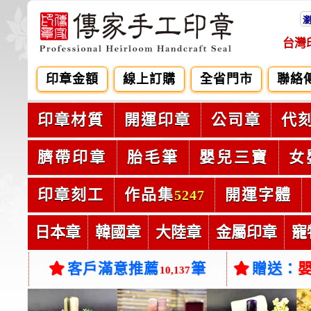
台灣
印章金額
線上訂購
全省門市
聯絡
印章材質
開運印章
公司章
代
臍帶印章
胎毛筆
嬰兒三寶
女
印章刻工
作品集
開運字體
5247
日本章
韓國章
大陸章
金屬印章
寵
客戶滿意推薦
筆
贈送：
10,137