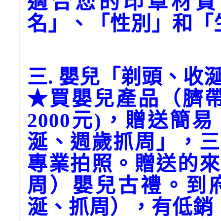
適合您的印章材質
名」、「性別」和「
三. 嬰兒「剃頭、收
★買嬰兒產品（臍帶
2000元)，贈送
涎、週歲抓周」，三
專業拍照。
贈送的來
周）嬰兒古禮。到
涎、抓周），有低銷