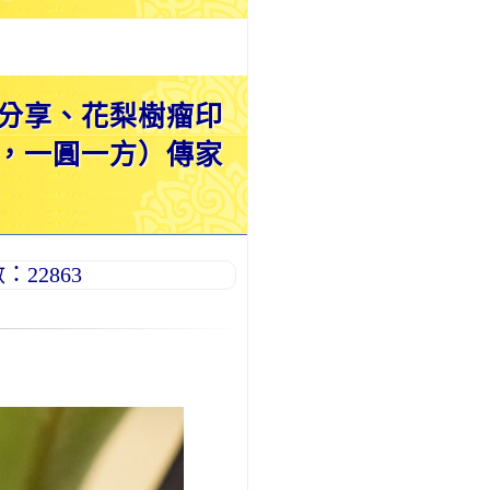
分享、花梨樹瘤印
，一圓一方）傳家
22863