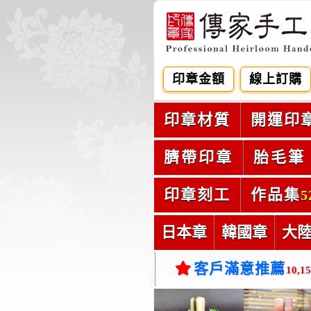
印章金額
線上訂購
印章材質
開運印
臍帶印章
胎毛筆
印章刻工
作品集
5
日本章
韓國章
大
客戶滿意推薦
10,1