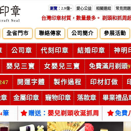
瀏覽：
2.9億+
愛心公益
相關連結
常見問題
台灣印章材質，數量最多。 剃頭和抓周
全省門市
聯絡傳家
公司簡介
參展活動
章
公司章
代刻印章
結婚印章
神明
嬰兒三寶
女嬰兒三寶
免費滿月剃頭
9
開運字體
製作過程
印材訂做
247
陸章
金屬印章
寵物印章
落款章
畢業禮品
筆
贈送：
嬰兒剃頭收涎抓周
免費
54