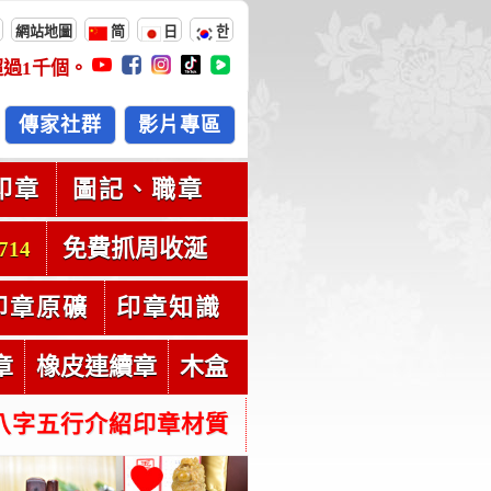
網站地圖
简
日
한
超過
1千
個。
傳家社群
影片專區
印章
圖記、職章
免費抓周收涎
714
印章原礦
印章知識
章
橡皮連續章
木盒
八字五行介紹印章材質