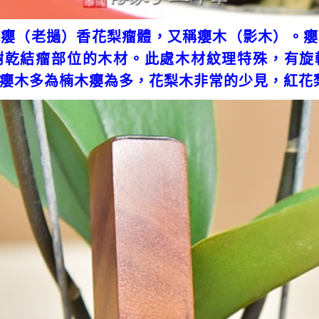
木癭（老撾）香花梨瘤體，又稱癭木（影木）。癭
樹乾結瘤部位的木材。此處木材紋理特殊，有旋
癭木多為楠木癭為多，花梨木非常的少見，紅花