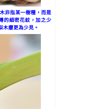
木非指某一樹種，而是
轉的細密花紋，加之少
梨木癭更為少見。