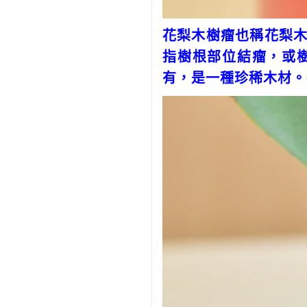
花梨木樹瘤也稱花梨
指樹根部位結瘤，或
有，是一種珍稀木材。