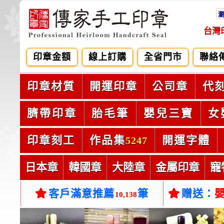
台灣
印章金額
線上訂購
全省門市
聯絡
印章材質
開運印章
公司章
代
臍帶印章
胎毛筆
嬰兒三寶
女
印章刻工
作品集
開運字體
5247
日本章
韓國章
大陸章
金屬印章
寵
客戶滿意推薦
筆
贈送：
10,138