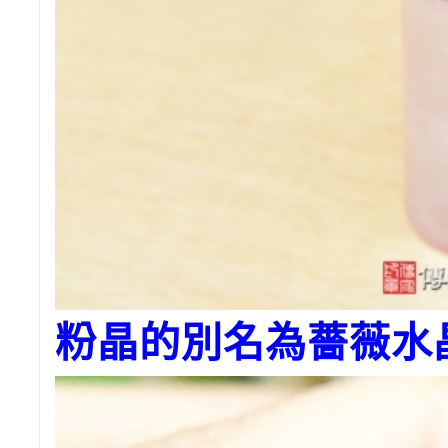
粉晶的別名為薔薇水