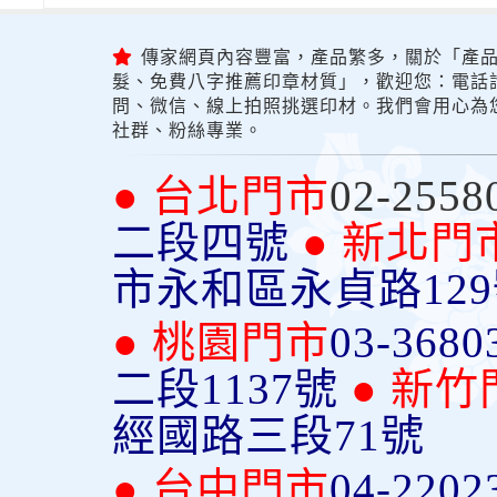
傳家網頁內容豐富，產品繁多，關於「產品
髮、免費八字推薦印章材質」，歡迎您：電話詢問
問、微信、線上拍照挑選印材。我們會用心為
社群、粉絲專業。
● 台北門市
02-2558
二段四號
● 新北門
市永和區永貞路12
● 桃園門市
03-3680
二段1137號
● 新竹
經國路三段71號
● 台中門市
04-2202