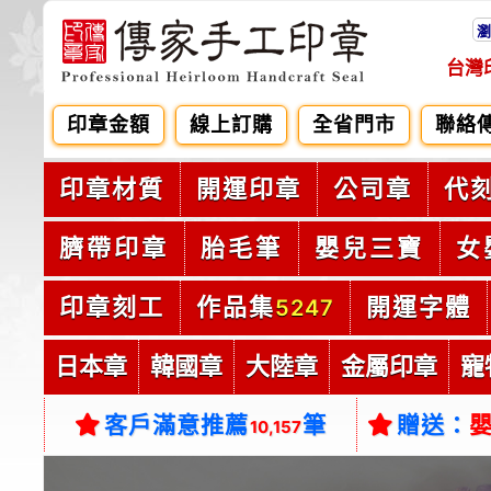
瀏
台灣
印章金額
線上訂購
全省門市
聯絡
印章材質
開運印章
公司章
代
臍帶印章
胎毛筆
嬰兒三寶
女
印章刻工
作品集
開運字體
5247
日本章
韓國章
大陸章
金屬印章
寵
客戶滿意推薦
筆
贈送：
10,157