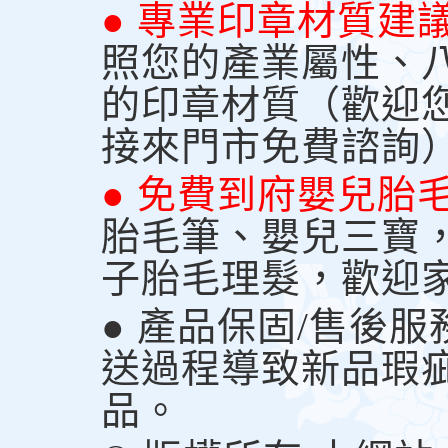
● 專業印章材質建
照您的產業屬性、
的印章材質（歡迎
接來門市免費諮詢
● 免費到府嬰兒胎
胎毛筆、嬰兒三寶
子胎毛理髮，歡迎
● 產品保固/售後
送過程導致新品瑕
品。