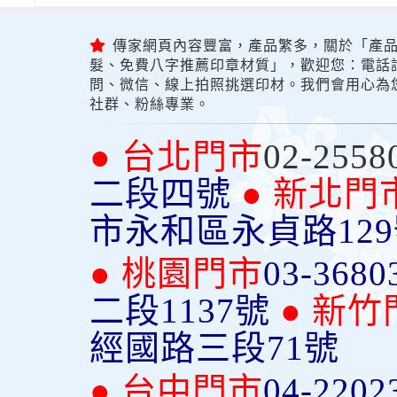
傳家網頁內容豐富，產品繁多，關於「產品
髮、免費八字推薦印章材質」，歡迎您：電話詢問
問、微信、線上拍照挑選印材。我們會用心為
社群、粉絲專業。
● 台北門市
02-2558
二段四號
● 新北門
市永和區永貞路12
● 桃園門市
03-3680
二段1137號
● 新竹
經國路三段71號
● 台中門市
04-2202