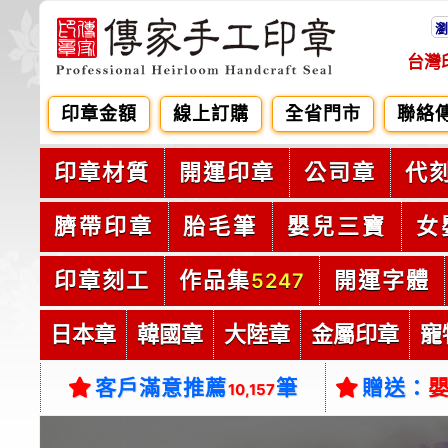
瀏
台灣
印章金額
線上訂購
全省門市
聯絡
印章材質
開運印章
公司章
代
臍帶印章
胎毛筆
嬰兒三寶
女
印章刻工
作品集
開運字體
5247
日本章
韓國章
大陸章
金屬印章
寵
客戶滿意推薦
筆
贈送：
10,157