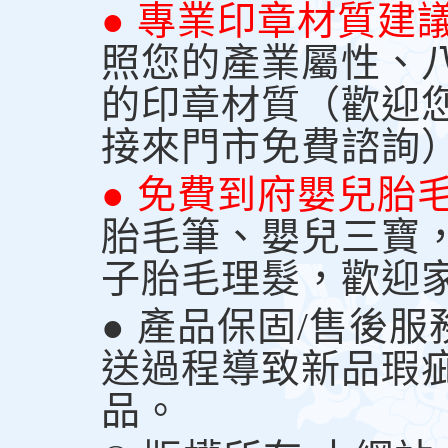
● 專業印章材質建
照您的產業屬性、
的印章材質（歡迎
接來門市免費諮詢
● 免費到府嬰兒胎
胎毛筆、嬰兒三寶
子胎毛理髮，歡迎
● 產品保固/售後
送過程導致新品瑕
品。