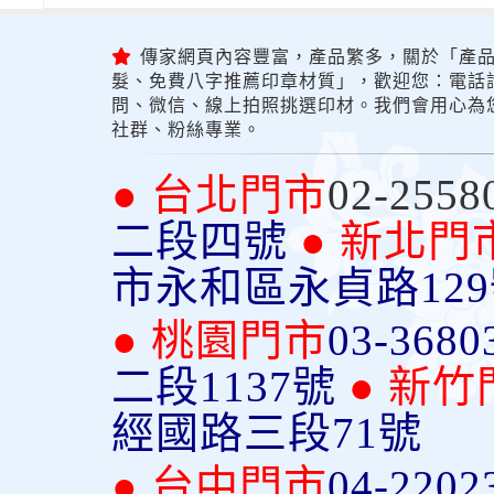
傳家網頁內容豐富，產品繁多，關於「產品
髮、免費八字推薦印章材質」，歡迎您：電話詢問
問、微信、線上拍照挑選印材。我們會用心為
社群、粉絲專業。
● 台北門市
02-2558
二段四號
● 新北門
市永和區永貞路12
● 桃園門市
03-3680
二段1137號
● 新竹
經國路三段71號
● 台中門市
04-2202