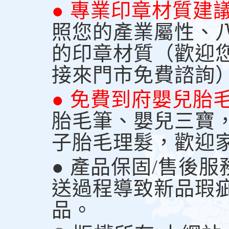
● 專業印章材質建
照您的產業屬性、
的印章材質（歡迎
接來門市免費諮詢
● 免費到府嬰兒胎
胎毛筆、嬰兒三寶
子胎毛理髮，歡迎
● 產品保固/售後
送過程導致新品瑕
品。