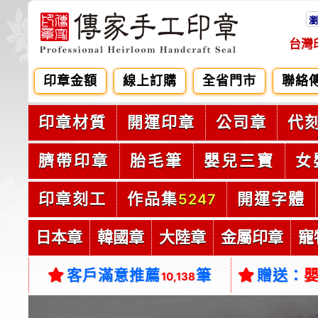
瀏
台灣
印章金額
線上訂購
全省門市
聯絡
印章材質
開運印章
公司章
代
臍帶印章
胎毛筆
嬰兒三寶
女
印章刻工
作品集
開運字體
5247
日本章
韓國章
大陸章
金屬印章
寵
客戶滿意推薦
筆
贈送：
10,138