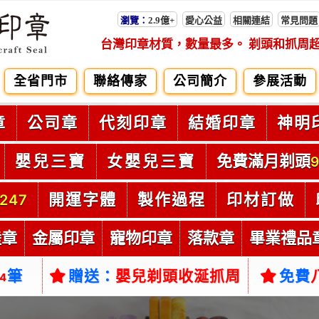
瀏覽：
2.9億+
愛心公益
相關連結
常見問題
台灣印章材質，數量最多。 剃頭和抓周
全省門市
聯絡傳家
公司簡介
參展活動
章
公司章
代刻印章
結婚印章
神明
嬰兒三寶
女嬰兒三寶
免費滿月剃頭
9
開運字體
製作過程
印材訂做
247
陸章
金屬印章
寵物印章
落款章
畢業禮品
筆
贈送：
嬰兒剃頭收涎抓周
免費
54