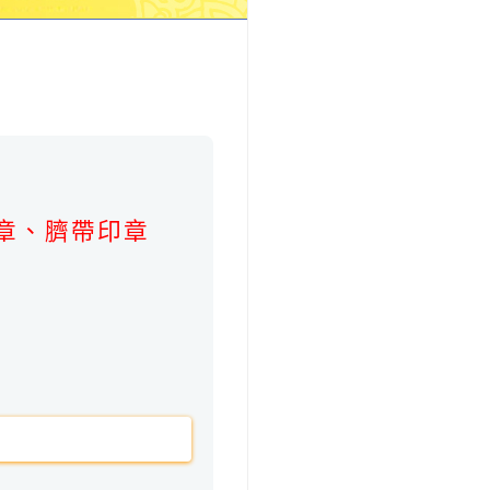
。
章、臍帶印章