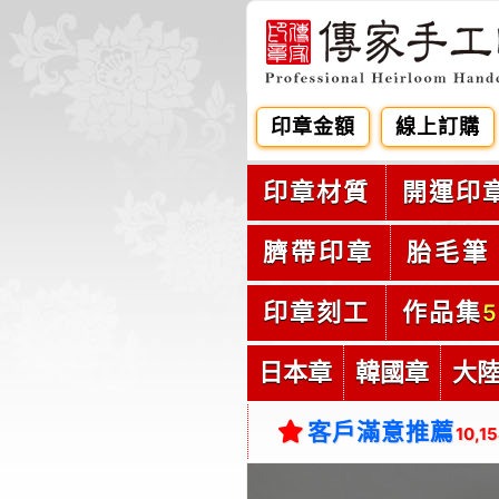
印章金額
線上訂購
印章材質
開運印
臍帶印章
胎毛筆
印章刻工
作品集
5
日本章
韓國章
大
客戶滿意推薦
10,1