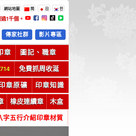
網站地圖
简
日
한
超過
1千
個。
傳家社群
影片專區
印章
圖記、職章
免費抓周收涎
714
印章原礦
印章知識
章
橡皮連續章
木盒
八字五行介紹印章材質