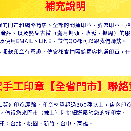
補充說明
體的門市和網路商店。全部的開運印章、臍帶印章、胎
章產品、以及嬰兒古禮（滿月剃頭、收涎、抓周）的服
使用EMAIL、LINE、微信QQ都可以跟我們聯繫。
對哪款印章有興趣，傳家都會拍照給顧客挑選印章，任
家手工印章【全省門市】聯絡
工篆刻印章經驗，印章材質超過300種以上，店內印
，值得您來門市（線上）精挑細選屬於您的好印章。
訊：台北、桃園、新竹、台中、高雄。