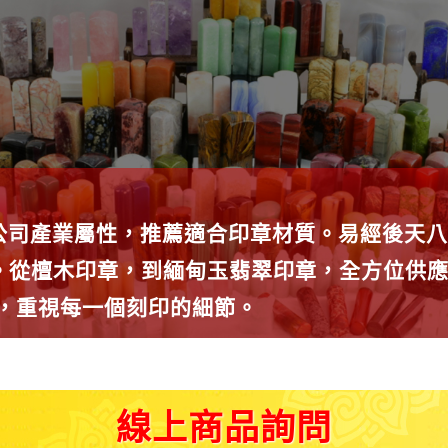
公司產業屬性，推薦適合印章材質。易經後天八
種。從檀木印章，到緬甸玉翡翠印章，全方位供
師，重視每一個刻印的細節。
線上商品詢問