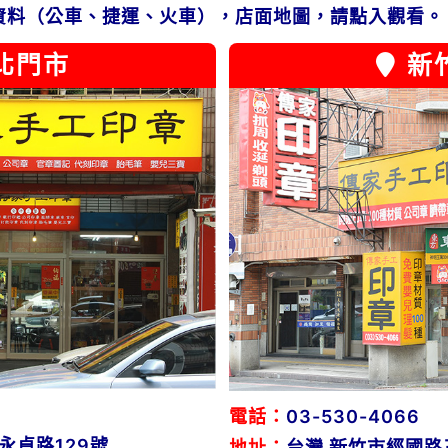
資料（公車、捷運、火車），店面地圖，請點入觀看。
北門市
新
電話：
03-530-4066
永貞路129號
地址：
台灣 新竹市經國路