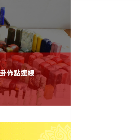
卦佈點連線
應