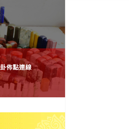
卦佈點連線
應