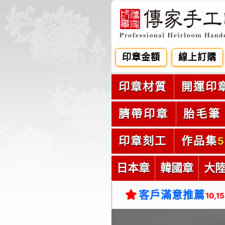
印章金額
線上訂購
印章材質
開運印
臍帶印章
胎毛筆
印章刻工
作品集
5
日本章
韓國章
大
客戶滿意推薦
10,1