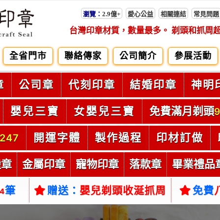
瀏覽：
2.9億+
愛心公益
相關連結
常見問題
台灣印章材質，數量最多。 剃頭和抓周
全省門市
聯絡傳家
公司簡介
參展活動
章
公司章
代刻印章
結婚印章
神明
嬰兒三寶
女嬰兒三寶
免費滿月剃頭
9
開運字體
製作過程
印材訂做
247
陸章
金屬印章
寵物印章
落款章
畢業禮品
筆
贈送：
嬰兒剃頭收涎抓周
免費
54