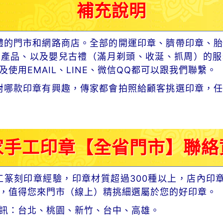
補充說明
體的門市和網路商店。全部的開運印章、臍帶印章、胎
章產品、以及嬰兒古禮（滿月剃頭、收涎、抓周）的服
使用EMAIL、LINE、微信QQ都可以跟我們聯繫。
對哪款印章有興趣，傳家都會拍照給顧客挑選印章，任
家手工印章【全省門市】聯絡
工篆刻印章經驗，印章材質超過300種以上，店內印
，值得您來門市（線上）精挑細選屬於您的好印章。
訊：台北、桃園、新竹、台中、高雄。