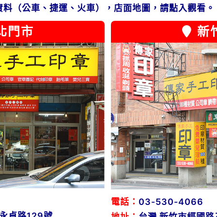
資料（公車、捷運、火車），店面地圖，請點入觀看。
北門市
新
電話：
03-530-4066
永貞路129號
地址：
台灣 新竹市經國路