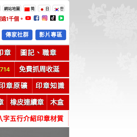
網站地圖
简
日
한
超過
1千
個。
傳家社群
影片專區
印章
圖記、職章
免費抓周收涎
714
印章原礦
印章知識
章
橡皮連續章
木盒
八字五行介紹印章材質