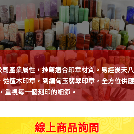
公司產業屬性，推薦適合印章材質。易經後天八
種。從檀木印章，到緬甸玉翡翠印章，全方位供
師，重視每一個刻印的細節。
線上商品詢問