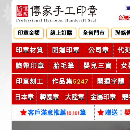
瀏
台灣
印章金額
線上訂購
全省門市
聯絡
印章材質
開運印章
公司章
代
臍帶印章
胎毛筆
嬰兒三寶
女
印章刻工
作品集
開運字體
5247
日本章
韓國章
大陸章
金屬印章
寵
客戶滿意推薦
筆
贈送：
10,161