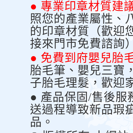
● 專業印章材質建
照您的產業屬性、
的印章材質（歡迎
接來門市免費諮詢
● 免費到府嬰兒胎
胎毛筆、嬰兒三寶
子胎毛理髮，歡迎
● 產品保固/售後
送過程導致新品瑕
品。