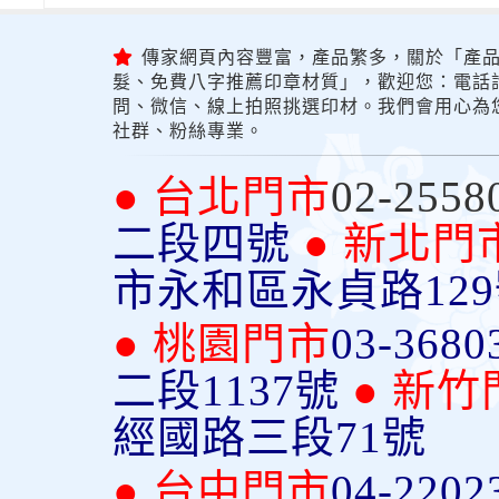
傳家網頁內容豐富，產品繁多，關於「產品
髮、免費八字推薦印章材質」，歡迎您：電話詢問
問、微信、線上拍照挑選印材。我們會用心為
社群、粉絲專業。
● 台北門市
02-2558
二段四號
● 新北門
市永和區永貞路12
● 桃園門市
03-3680
二段1137號
● 新竹
經國路三段71號
● 台中門市
04-2202